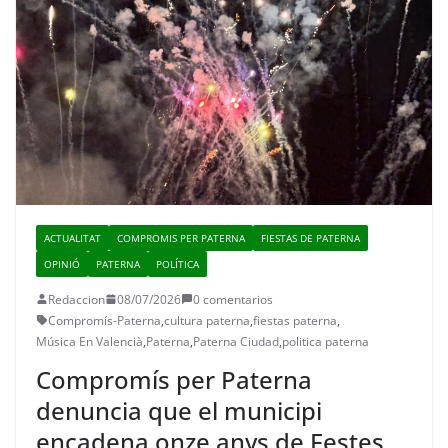
ACTUALITAT
COMPROMIS PER PATERNA
FIESTAS DE PATERNA
OPINIÓ
PATERNA
POLÍTICA
Redaccion
08/07/2026
0 comentarios
Compromís-Paterna
,
cultura paterna
,
fiestas paterna
,
Música En Valencià
,
Paterna
,
Paterna Ciudad
,
politica paterna
Compromís per Paterna
denuncia que el municipi
encadena onze anys de Festes