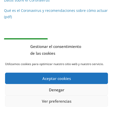
Datos sobre el Coronavirus
Qué es el Coronavirus y recomendaciones sobre cómo actuar
(pdf)
Noticias por meses
Gestionar el consentimiento
de las cookies
N
o
Utilizamos cookies para optimizar nuestro sitio web y nuestro servicio.
t
Más visto
i
Aceptar cookies
c
Fiestas de La Cañada: programación completa
i
Denegar
a
El Plantío estrena uno de los parques infantiles más
modernos de Paterna, integrado en la pinada y diseñado
s
Ver preferencias
para el confort climático y la seguridad
p
o
Entrevista al ex alcalde de Paterna, Lorenzo Agustí: “Quiero