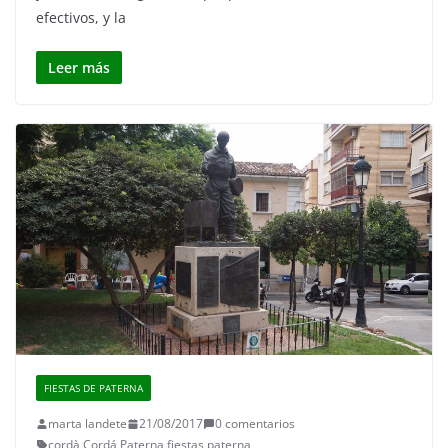
efectivos, y la
Leer más
FIESTAS DE PATERNA
marta landete
21/08/2017
0 comentarios
cordà
,
Cordá Paterna
,
fiestas paterna
,