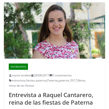
ENTREVISTES
marta landete
28/08/2017
0 comentarios
entrevista
,
fiestas paterna
,
Paterna
,
paterna 2017
,
Reina
,
reina de las fiestas
Entrevista a Raquel Cantarero,
reina de las fiestas de Paterna