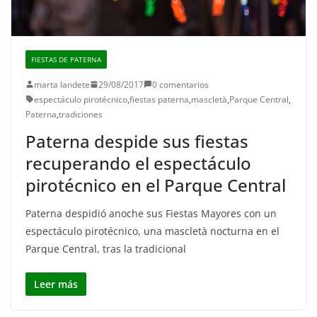
FIESTAS DE PATERNA
marta landete
29/08/2017
0 comentarios
espectáculo pirotécnico
,
fiestas paterna
,
mascletà
,
Parque Central
,
Paterna
,
tradiciones
Paterna despide sus fiestas
recuperando el espectáculo
pirotécnico en el Parque Central
Paterna despidió anoche sus Fiestas Mayores con un
espectáculo pirotécnico, una mascletà nocturna en el
Parque Central, tras la tradicional
Leer más