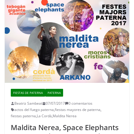
FIESTAS DE PATERNA
PATERNA
Beatriz Sambeat
07/07/2017
0 comentarios
actos del fuego paterna
,
fiestas mayores de paterna
,
fiestas paterna
,
La Cordà
,
Maldita Nerea
Maldita Nerea, Space Elephants