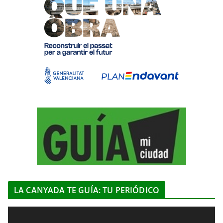
LA CANYADA TE GUÍA: TU PERIÓDICO
R