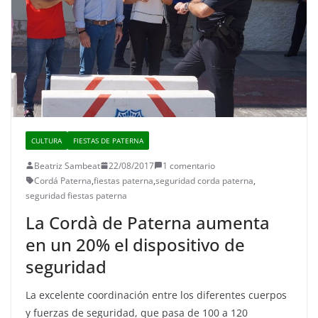
CULTURA
FIESTAS DE PATERNA
Beatriz Sambeat
22/08/2017
1 comentario
Cordá Paterna
,
fiestas paterna
,
seguridad corda paterna
,
seguridad fiestas paterna
La Cordà de Paterna aumenta
en un 20% el dispositivo de
seguridad
La excelente coordinación entre los diferentes cuerpos
y fuerzas de seguridad, que pasa de 100 a 120