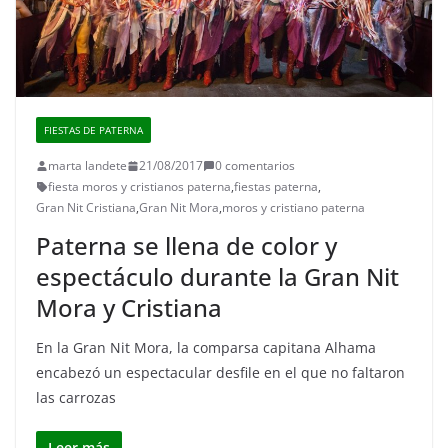
FIESTAS DE PATERNA
marta landete
21/08/2017
0 comentarios
fiesta moros y cristianos paterna
,
fiestas paterna
,
Gran Nit Cristiana
,
Gran Nit Mora
,
moros y cristiano paterna
Paterna se llena de color y
espectáculo durante la Gran Nit
Mora y Cristiana
En la Gran Nit Mora, la comparsa capitana Alhama
encabezó un espectacular desfile en el que no faltaron
las carrozas
Leer más