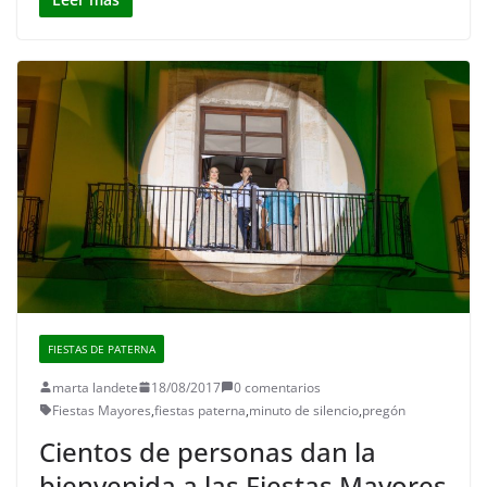
FIESTAS DE PATERNA
marta landete
18/08/2017
0 comentarios
Fiestas Mayores
,
fiestas paterna
,
minuto de silencio
,
pregón
Cientos de personas dan la
bienvenida a las Fiestas Mayores