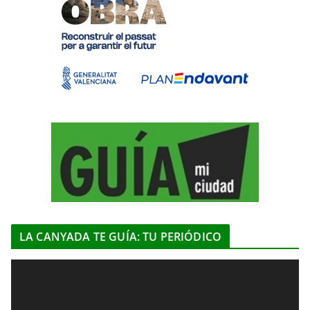
LA CANYADA TE GUÍA: TU PERIÓDICO
R
e
p