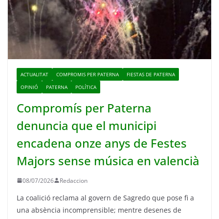
ACTUALITAT
COMPROMIS PER PATERNA
FIESTAS DE PATERNA
OPINIÓ
PATERNA
POLÍTICA
Compromís per Paterna
denuncia que el municipi
encadena onze anys de Festes
Majors sense música en valencià
08/07/2026
Redaccion
La coalició reclama al govern de Sagredo que pose fi a
una absència incomprensible; mentre desenes de