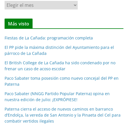
N
o
t
Más visto
i
c
Fiestas de La Cañada: programación completa
i
a
El PP pide la máxima distinción del Ayuntamiento para el
párroco de La Cañada
s
p
El British College de La Cañada ha sido condenado por no
o
frenar un caso de acoso escolar
r
Paco Sabater toma posesión como nuevo concejal del PP en
m
Paterna
e
Paco Sabater (NNGG Partido Popular Paterna) opina en
s
nuestra edición de julio: ¡EXPRÓPIESE!
e
Paterna cierra el acceso de nuevos caminos en barranco
s
d’Endolça, la vereda de San Antonio y la Pinaeta del Cel para
combatir vertidos ilegales