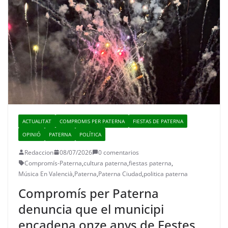
ACTUALITAT
COMPROMIS PER PATERNA
FIESTAS DE PATERNA
OPINIÓ
PATERNA
POLÍTICA
Redaccion
08/07/2026
0 comentarios
Compromís-Paterna
,
cultura paterna
,
fiestas paterna
,
Música En Valencià
,
Paterna
,
Paterna Ciudad
,
politica paterna
Compromís per Paterna
denuncia que el municipi
encadena onze anys de Festes