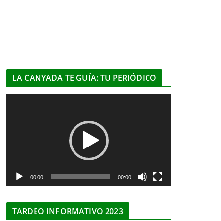
LA CANYADA TE GUÍA: TU PERIÓDICO
R
e
p
r
o
d
u
00:00
00:00
c
t
TARDEO INFORMATIVO 2023
o