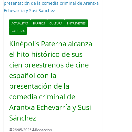
o
ACTUALITAT
BARRIOS
CULTURA
ENTREVISTES
PATERNA
Kinépolis Paterna alcanza
el hito histórico de sus
cien preestrenos de cine
español con la
presentación de la
comedia criminal de
Arantxa Echevarría y Susi
Sánchez
26/05/2026
Redaccion