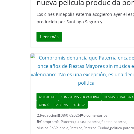
nueva película producida por
Los cines Kinepolis Paterna acogieron ayer el 
producida por Santiago Segura y
Leer más
ACTUALITAT
COMPROMIS PER PATERNA
FIESTAS DE PATERNA
OPINIÓ
PATERNA
POLÍTICA
Redaccion
08/07/2026
0 comentarios
Compromís-Paterna
,
cultura paterna
,
fiestas paterna
,
Música En Valencià
,
Paterna
,
Paterna Ciudad
,
politica pater