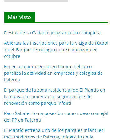
o
t
Más visto
i
c
Fiestas de La Cañada: programación completa
i
a
Abiertas las inscripciones para la V Liga de Fútbol
7 del Parque Tecnológico, que comenzará en
s
octubre
p
o
Espectacular incendio en Fuente del Jarro
paraliza la actividad en empresas y colegios de
r
Paterna
m
e
El parque de la zona residencial de El Plantío en
La Canyada comienza su segunda fase de
s
renovación como parque infantil
e
s
Paco Sabater toma posesión como nuevo concejal
del PP en Paterna
El Plantío estrena uno de los parques infantiles
más modernos de Paterna, integrado en la