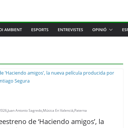
DI AMBIENT
ESPORTS
ENTREVISTES
OPINIÓ
ES
 2026
,
Juan Antonio Sagredo
,
Música En Valencià
,
Paterna
eestreno de ‘Haciendo amigos’, la