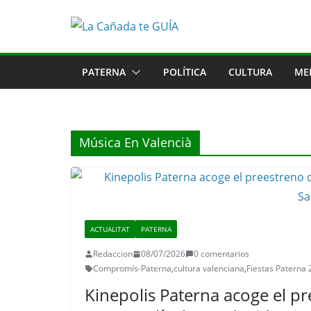
Saltar
al
contenido
PATERNA
POLÍTICA
CULTURA
ME
Música En Valencià
ACTUALITAT
PATERNA
Redaccion
08/07/2026
0 comentarios
Compromís-Paterna
,
cultura valenciana
,
Fiestas Paterna
Kinepolis Paterna acoge el pr