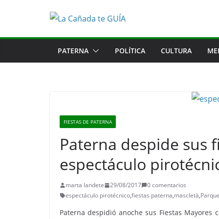
Saltar
al
contenido
PATERNA
POLÍTICA
CULTURA
ME
FIESTAS DE PATERNA
Paterna despide sus f
espectáculo pirotécni
marta landete
29/08/2017
0 comentarios
espectáculo pirotécnico
,
fiestas paterna
,
mascletà
,
Parque
Paterna despidió anoche sus Fiestas Mayores c