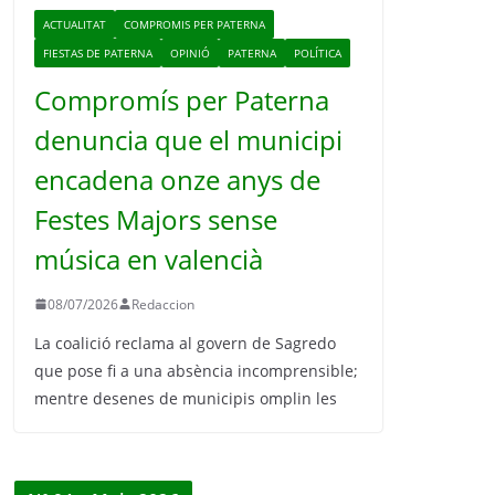
ACTUALITAT
COMPROMIS PER PATERNA
FIESTAS DE PATERNA
OPINIÓ
PATERNA
POLÍTICA
Compromís per Paterna
denuncia que el municipi
encadena onze anys de
Festes Majors sense
música en valencià
08/07/2026
Redaccion
La coalició reclama al govern de Sagredo
que pose fi a una absència incomprensible;
mentre desenes de municipis omplin les