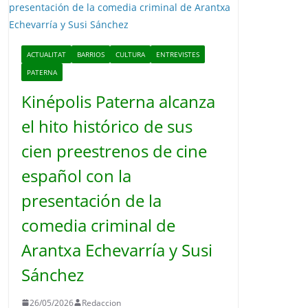
o
ACTUALITAT
BARRIOS
CULTURA
ENTREVISTES
PATERNA
Kinépolis Paterna alcanza
el hito histórico de sus
cien preestrenos de cine
español con la
presentación de la
comedia criminal de
Arantxa Echevarría y Susi
Sánchez
26/05/2026
Redaccion