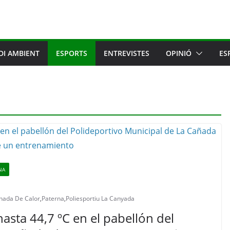
DI AMBIENT
ESPORTS
ENTREVISTES
OPINIÓ
ES
NA
nada De Calor
,
Paterna
,
Poliesportiu La Canyada
sta 44,7 ºC en el pabellón del