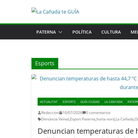
Saltar
al
contenido
PATERNA
POLÍTICA
CULTURA
ME
Esports
ACTUALITAT
ESPORTS
GUÍA CIUDAD
LA CANYADA
PATER
Redaccion
10/07/2026
0 comentarios
Denúncia Veïnal
,
Esport Paterna
,
horta nord
,
La Cañada
,
O
Denuncian temperaturas de ha