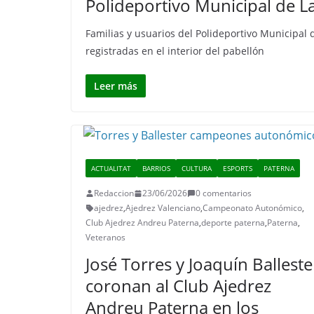
Polideportivo Municipal de 
Familias y usuarios del Polideportivo Municipa
registradas en el interior del pabellón
Leer más
ACTUALITAT
BARRIOS
CULTURA
ESPORTS
PATERNA
Redaccion
23/06/2026
0 comentarios
ajedrez
,
Ajedrez Valenciano
,
Campeonato Autonómico
,
Club Ajedrez Andreu Paterna
,
deporte paterna
,
Paterna
,
Veteranos
José Torres y Joaquín Balleste
coronan al Club Ajedrez
Andreu Paterna en los