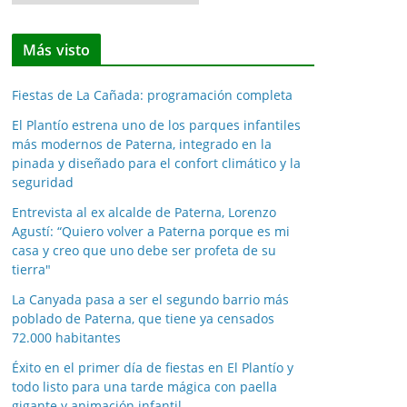
o
t
Más visto
i
c
Fiestas de La Cañada: programación completa
i
a
El Plantío estrena uno de los parques infantiles
más modernos de Paterna, integrado en la
s
pinada y diseñado para el confort climático y la
p
seguridad
o
Entrevista al ex alcalde de Paterna, Lorenzo
r
Agustí: “Quiero volver a Paterna porque es mi
m
casa y creo que uno debe ser profeta de su
e
tierra"
s
La Canyada pasa a ser el segundo barrio más
e
poblado de Paterna, que tiene ya censados
s
72.000 habitantes
Éxito en el primer día de fiestas en El Plantío y
todo listo para una tarde mágica con paella
gigante y animación infantil