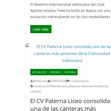
El Maestro Internacional valenciano del Club
Ajedrez Andreu Paterna brilló en Baeza con una
actuación sobresaliente en las dos modalidades
Leer más
ACTUALITAT
ESPORTS
PATERNA
Redaccion
05/05/2026
0 comentarios
Cantera
,
CV Paterna Liceo
,
Deporte Valenciano
,
Paterna
,
voleibol
El CV Paterna Liceo consolida
una de las canteras más