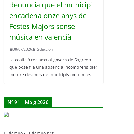
denuncia que el municipi
encadena onze anys de
Festes Majors sense
música en valencià
08/07/2026
Redaccion
La coalició reclama al govern de Sagredo
que pose fi a una absència incomprensible;
mentre desenes de municipis omplin les
Nº 91 – Maig 2026
El tiempo - Tutiempo.net