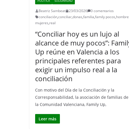
POLÍTICA
SOLIDARIDAD
Beatriz Sambeat
23/03/2026
0 comentarios
conciliación
,
conciliar
,
donas
,
familia
,
family pocos
,
hombre
mujeres
,
real
“Conciliar hoy es un lujo al
alcance de muy pocos”: Famil
Up reúne en Valencia a los
principales referentes para
exigir un impulso real a la
conciliación
Con motivo del Día de la Conciliación y la
Corresponsabilidad, la asociación de familias de
la Comunidad Valenciana, Family Up,
Leer más