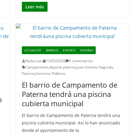
Leer más
ACTUALITAT
BARRIOS
ESPORTS
PATERNA
Redaccion
13/05/2026
0 comentarios
Campamento
,
deporte paterna
,
Juan Antonio Sagredo
,
Paterna
,
Servicios Públicos
El barrio de Campamento de
Paterna tendrá una piscina
o
cubierta municipal
El barrio de Campamento de Paterna tendrá una
piscina cubierta municipal. Así lo han anunciado
desde el ayuntamiento de la