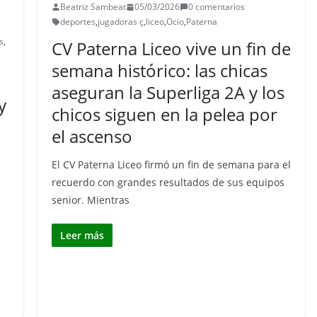
Beatriz Sambeat
05/03/2026
0 comentarios
deportes
,
jugadoras ç
,
liceo
,
Ocio
,
Paterna
s
,
CV Paterna Liceo vive un fin de
semana histórico: las chicas
aseguran la Superliga 2A y los
y
chicos siguen en la pelea por
el ascenso
El CV Paterna Liceo firmó un fin de semana para el
recuerdo con grandes resultados de sus equipos
senior. Mientras
Leer más