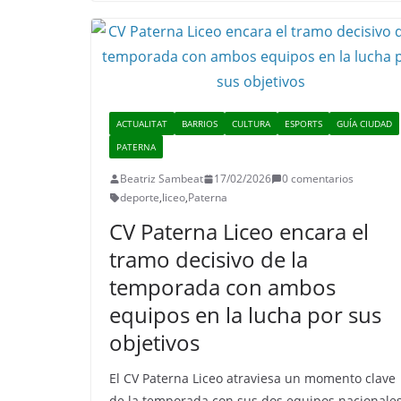
ACTUALITAT
BARRIOS
CULTURA
ESPORTS
GUÍA CIUDAD
PATERNA
Beatriz Sambeat
17/02/2026
0 comentarios
deporte
,
liceo
,
Paterna
CV Paterna Liceo encara el
tramo decisivo de la
temporada con ambos
equipos en la lucha por sus
objetivos
El CV Paterna Liceo atraviesa un momento clave
de la temporada con sus dos equipos nacionale