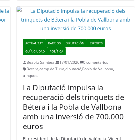
ACTUALITAT
BARRIOS
DIPUTACIÓN
ESPORTS
GUÍA CIUDAD
POLÍTICA
Beatriz Sambeat
17/01/2026
0 comentarios
Betera
,
camp de Turia
,
diputació
,
Pobla de Vallbona
,
trinquets
La Diputació impulsa la
recuperació dels trinquets de
Bétera i la Pobla de Vallbona
amb una inversió de 700.000
euros
El president de la Diputació de València, Vicent
s