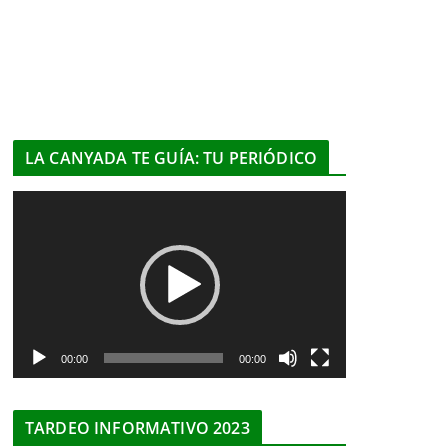
LA CANYADA TE GUÍA: TU PERIÓDICO
R
e
p
r
o
d
u
00:00
00:00
c
t
TARDEO INFORMATIVO 2023
o