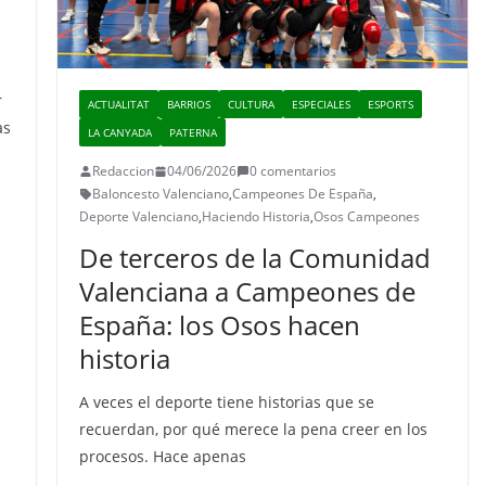
r
ACTUALITAT
BARRIOS
CULTURA
ESPECIALES
ESPORTS
as
LA CANYADA
PATERNA
Redaccion
04/06/2026
0 comentarios
Baloncesto Valenciano
,
Campeones De España
,
Deporte Valenciano
,
Haciendo Historia
,
Osos Campeones
De terceros de la Comunidad
Valenciana a Campeones de
España: los Osos hacen
historia
A veces el deporte tiene historias que se
recuerdan, por qué merece la pena creer en los
procesos. Hace apenas