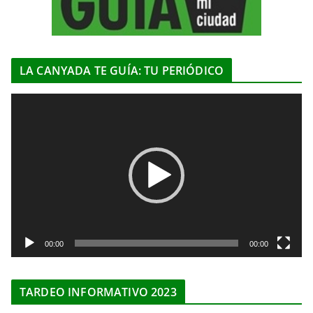
LA CANYADA TE GUÍA: TU PERIÓDICO
R
e
p
r
o
d
u
c
t
00:00
00:00
o
r
TARDEO INFORMATIVO 2023
d
e