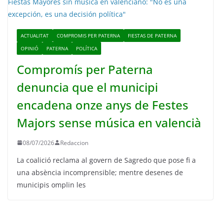
ACTUALITAT
COMPROMIS PER PATERNA
FIESTAS DE PATERNA
OPINIÓ
PATERNA
POLÍTICA
Compromís per Paterna
denuncia que el municipi
encadena onze anys de Festes
Majors sense música en valencià
08/07/2026
Redaccion
La coalició reclama al govern de Sagredo que pose fi a
una absència incomprensible; mentre desenes de
municipis omplin les