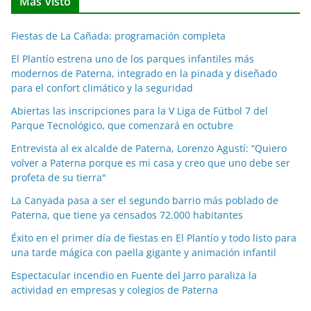
Más visto
i
c
Fiestas de La Cañada: programación completa
i
a
El Plantío estrena uno de los parques infantiles más
modernos de Paterna, integrado en la pinada y diseñado
s
para el confort climático y la seguridad
p
o
Abiertas las inscripciones para la V Liga de Fútbol 7 del
Parque Tecnológico, que comenzará en octubre
r
m
Entrevista al ex alcalde de Paterna, Lorenzo Agustí: “Quiero
e
volver a Paterna porque es mi casa y creo que uno debe ser
profeta de su tierra"
s
e
La Canyada pasa a ser el segundo barrio más poblado de
s
Paterna, que tiene ya censados 72.000 habitantes
Éxito en el primer día de fiestas en El Plantío y todo listo para
una tarde mágica con paella gigante y animación infantil
Espectacular incendio en Fuente del Jarro paraliza la
actividad en empresas y colegios de Paterna