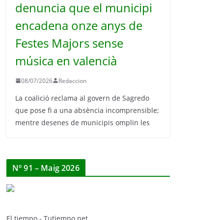
denuncia que el municipi
encadena onze anys de
Festes Majors sense
música en valencià
08/07/2026
Redaccion
La coalició reclama al govern de Sagredo
que pose fi a una absència incomprensible;
mentre desenes de municipis omplin les
Nº 91 – Maig 2026
El tiempo - Tutiempo.net