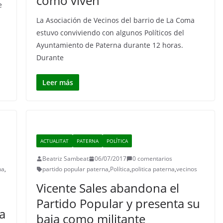
cómo viven
e
La Asociación de Vecinos del barrio de La Coma
estuvo conviviendo con algunos Políticos del
Ayuntamiento de Paterna durante 12 horas.
Durante
Leer más
ACTUALITAT
PATERNA
POLÍTICA
Beatriz Sambeat
06/07/2017
0 comentarios
na
,
partido popular paterna
,
Política
,
politica paterna
,
vecinos
Vicente Sales abandona el
Partido Popular y presenta su
a
baja como militante