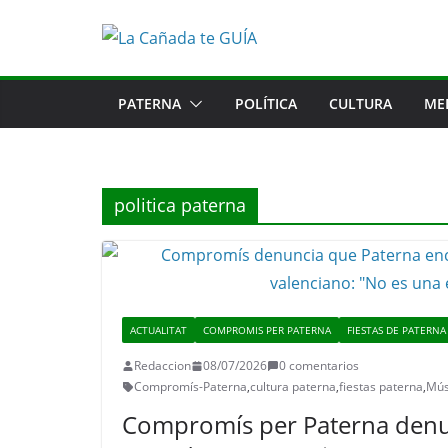
Saltar
al
contenido
PATERNA
POLÍTICA
CULTURA
ME
politica paterna
ACTUALITAT
COMPROMIS PER PATERNA
FIESTAS DE PATERNA
Redaccion
08/07/2026
0 comentarios
Compromís-Paterna
,
cultura paterna
,
fiestas paterna
,
Mús
Compromís per Paterna denu