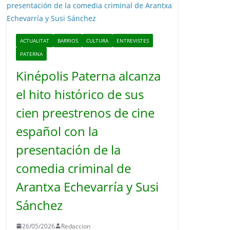
o
ACTUALITAT
BARRIOS
CULTURA
ENTREVISTES
PATERNA
Kinépolis Paterna alcanza
el hito histórico de sus
cien preestrenos de cine
español con la
presentación de la
comedia criminal de
Arantxa Echevarría y Susi
Sánchez
26/05/2026
Redaccion