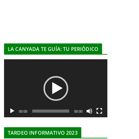
LA CANYADA TE GUÍA: TU PERIÓDICO
R
e
p
r
o
d
u
00:00
00:00
c
t
TARDEO INFORMATIVO 2023
o