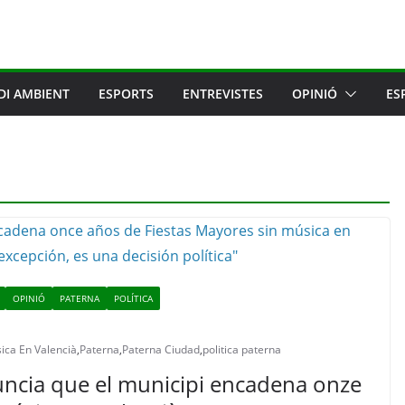
DI AMBIENT
ESPORTS
ENTREVISTES
OPINIÓ
ES
OPINIÓ
PATERNA
POLÍTICA
ica En Valencià
,
Paterna
,
Paterna Ciudad
,
politica paterna
ncia que el municipi encadena onze