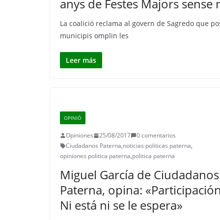
anys de Festes Majors sense 
La coalició reclama al govern de Sagredo que p
municipis omplin les
Leer más
OPINIÓ
Opiniones
25/08/2017
0 comentarios
Ciudadanos Paterna
,
noticias politicas paterna
,
opiniones politica paterna
,
politica paterna
Miguel García de Ciudadanos
Paterna, opina: «Participación
Ni está ni se le espera»