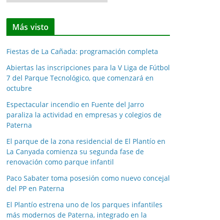
o
t
Más visto
i
c
Fiestas de La Cañada: programación completa
i
a
Abiertas las inscripciones para la V Liga de Fútbol
7 del Parque Tecnológico, que comenzará en
s
octubre
p
o
Espectacular incendio en Fuente del Jarro
paraliza la actividad en empresas y colegios de
r
Paterna
m
e
El parque de la zona residencial de El Plantío en
La Canyada comienza su segunda fase de
s
renovación como parque infantil
e
s
Paco Sabater toma posesión como nuevo concejal
del PP en Paterna
El Plantío estrena uno de los parques infantiles
más modernos de Paterna, integrado en la