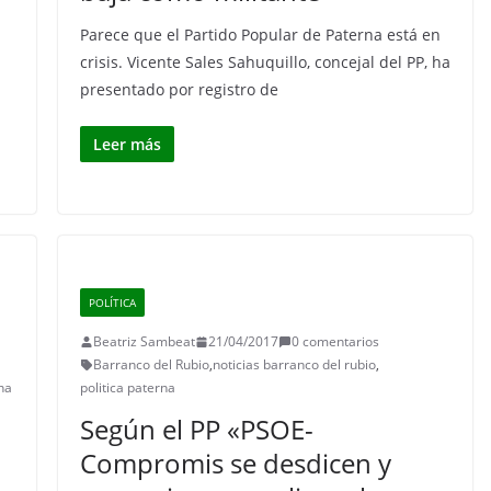
Parece que el Partido Popular de Paterna está en
crisis. Vicente Sales Sahuquillo, concejal del PP, ha
presentado por registro de
Leer más
POLÍTICA
Beatriz Sambeat
21/04/2017
0 comentarios
Barranco del Rubio
,
noticias barranco del rubio
,
rna
politica paterna
Según el PP «PSOE-
Compromis se desdicen y