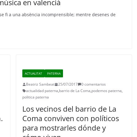
música en valencià
ose fi a una absència incomprensible; mentre desenes de
ACTUALITAT
PATERNA
Beatriz Sambeat
25/07/2017
0 comentarios
actualidad paterna
,
barrio de La Coma
,
podemos paterna
,
politica paterna
Los vecinos del barrio de La
.
Coma conviven con políticos
para mostrarles dónde y