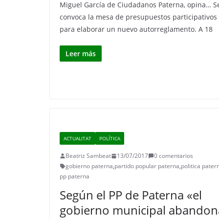
Miguel García de Ciudadanos Paterna, opina… S
convoca la mesa de presupuestos participativos
para elaborar un nuevo autorreglamento. A 18
Leer más
ACTUALITAT
POLÍTICA
Beatriz Sambeat
13/07/2017
0 comentarios
gobierno paterna
,
partido popular paterna
,
politica pater
pp paterna
Según el PP de Paterna «el
gobierno municipal abandon