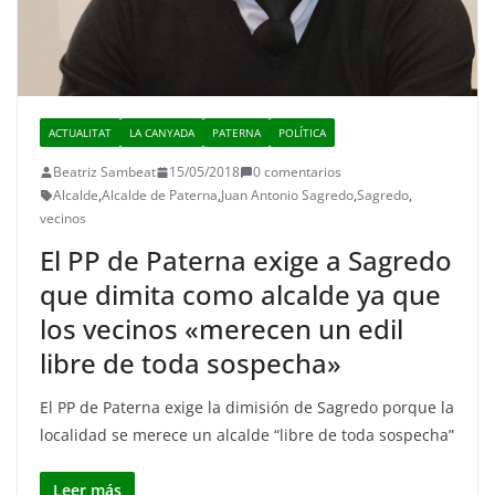
ACTUALITAT
LA CANYADA
PATERNA
POLÍTICA
Beatriz Sambeat
15/05/2018
0 comentarios
Alcalde
,
Alcalde de Paterna
,
Juan Antonio Sagredo
,
Sagredo
,
vecinos
El PP de Paterna exige a Sagredo
que dimita como alcalde ya que
los vecinos «merecen un edil
libre de toda sospecha»
El PP de Paterna exige la dimisión de Sagredo porque la
localidad se merece un alcalde “libre de toda sospecha”
Leer más