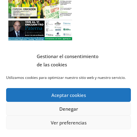
Gestionar el consentimiento
El tiempo - Tutiempo.net
de las cookies
Covid-19
Utilizamos cookies para optimizar nuestro sitio web y nuestro servicio.
Teléfono Coronavirus con síntomas
Aceptar cookies
112
Teléfono Información Coronavirus
Denegar
900 300 555
Ver preferencias
Datos sobre el Coronavirus