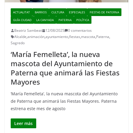
ACTUALITAT
BARRIOS
CULTURA
ESPECIALES
FIESTAS DE PATERNA
GUÍA CIUDAD
LA CANYADA
PATERNA
POLÍTICA
Beatriz Sambeat
12/08/2025
0 comentarios
Alcalde
,
animación
,
ayuntamiento
,
fiestas
,
mascota
,
Paterna
,
Sagredo
‘María Femelleta’, la nueva
mascota del Ayuntamiento de
Paterna que animará las Fiestas
Mayores
‘María Femelleta’, la nueva mascota del Ayuntamiento
de Paterna que animará las Fiestas Mayores. Paterna
estrena este mes de agosto
Leer más