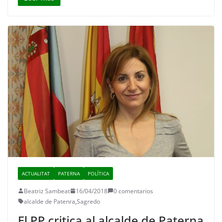
ACTUALITAT
PATERNA
POLÍTICA
Beatriz Sambeat
16/04/2018
0 comentarios
alcalde de Patenra
,
Sagredo
El PP critica al alcalde de Paterna