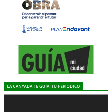
LA CANYADA TE GUÍA: TU PERIÓDICO
R
e
p