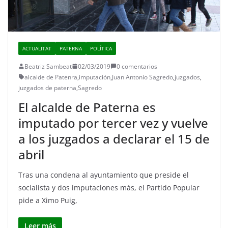
ACTUALITAT
PATERNA
POLÍTICA
Beatriz Sambeat
02/03/2019
0 comentarios
alcalde de Patenra
,
imputación
,
Juan Antonio Sagredo
,
juzgados
,
juzgados de paterna
,
Sagredo
El alcalde de Paterna es
imputado por tercer vez y vuelve
a los juzgados a declarar el 15 de
abril
Tras una condena al ayuntamiento que preside el
socialista y dos imputaciones más, el Partido Popular
pide a Ximo Puig,
Leer más