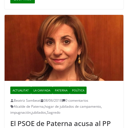
ACTUALITAT
LA CANYADA
PATERNA
POLÍTICA
Beatriz Sambeat
08/06/2018
0 comentarios
Alcalde de Paterna
,
hogar de jubilados de campamento
,
impugnación
,
jubilados
,
Sagredo
El PSOE de Paterna acusa al PP