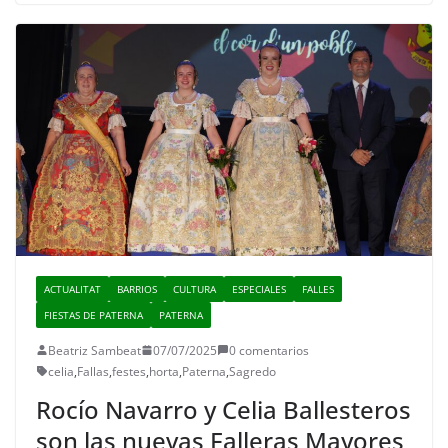
ACTUALITAT
BARRIOS
CULTURA
ESPECIALES
FALLES
FIESTAS DE PATERNA
PATERNA
Beatriz Sambeat
07/07/2025
0 comentarios
celia
,
Fallas
,
festes
,
horta
,
Paterna
,
Sagredo
Rocío Navarro y Celia Ballesteros
son las nuevas Falleras Mayores