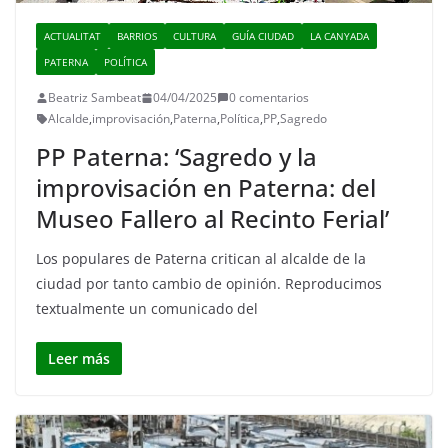
ACTUALITAT
BARRIOS
CULTURA
GUÍA CIUDAD
LA CANYADA
PATERNA
POLÍTICA
Beatriz Sambeat
04/04/2025
0 comentarios
Alcalde
,
improvisación
,
Paterna
,
Política
,
PP
,
Sagredo
PP Paterna: ‘Sagredo y la
improvisación en Paterna: del
Museo Fallero al Recinto Ferial’
Los populares de Paterna critican al alcalde de la
ciudad por tanto cambio de opinión. Reproducimos
textualmente un comunicado del
Leer más