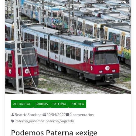
ACTUALITAT
BARRIOS
PATERNA
POLÍTICA
Beatriz Sambeat
20/04/2022
0 comentarios
Paterna
,
podemos paterna
,
Sagredo
Podemos Paterna «exige