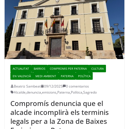
ACTUALITAT
BARRIOS
COMPROMIS PER PATERNA
CULTURA
EN VALENCIÀ
MEDI AMBIENT
PATERNA
POLÍTICA
Beatriz Sambeat
09/12/2025
0 comentarios
Alcalde
,
denuncia
,
emisions
,
Paterna
,
Política
,
Sagredo
Compromís denuncia que el
alcade incomplirà els terminis
legals per a la Zona de Baixes