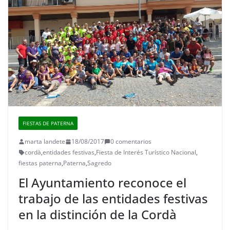
FIESTAS DE PATERNA
marta landete
18/08/2017
0 comentarios
cordà
,
entidades festivas
,
Fiesta de Interés Turístico Nacional
,
fiestas paterna
,
Paterna
,
Sagredo
El Ayuntamiento reconoce el
trabajo de las entidades festivas
en la distinción de la Cordà