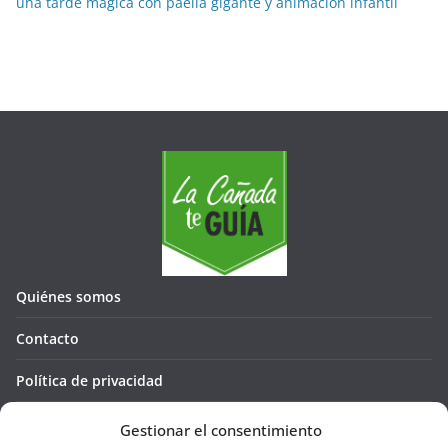
s
una tarde mágica con paella gigante y animación infantil
Quiénes somos
Contacto
Política de privacidad
Política de cookies (UE)
Gestionar el consentimiento