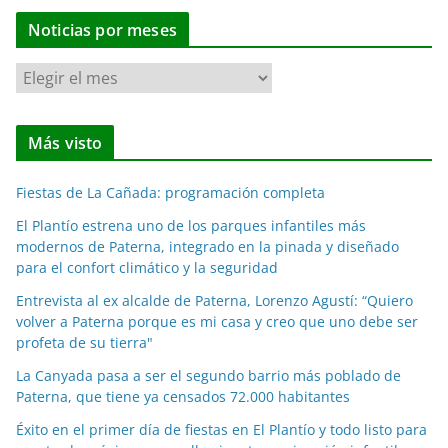
Noticias por meses
N
o
t
Más visto
i
c
Fiestas de La Cañada: programación completa
i
a
El Plantío estrena uno de los parques infantiles más
modernos de Paterna, integrado en la pinada y diseñado
s
para el confort climático y la seguridad
p
o
Entrevista al ex alcalde de Paterna, Lorenzo Agustí: “Quiero
volver a Paterna porque es mi casa y creo que uno debe ser
r
profeta de su tierra"
m
e
La Canyada pasa a ser el segundo barrio más poblado de
Paterna, que tiene ya censados 72.000 habitantes
s
e
Éxito en el primer día de fiestas en El Plantío y todo listo para