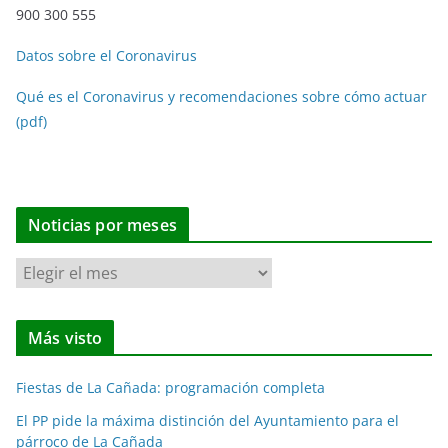
900 300 555
Datos sobre el Coronavirus
Qué es el Coronavirus y recomendaciones sobre cómo actuar
(pdf)
Noticias por meses
N
o
t
Más visto
i
c
Fiestas de La Cañada: programación completa
i
a
El PP pide la máxima distinción del Ayuntamiento para el
párroco de La Cañada
s