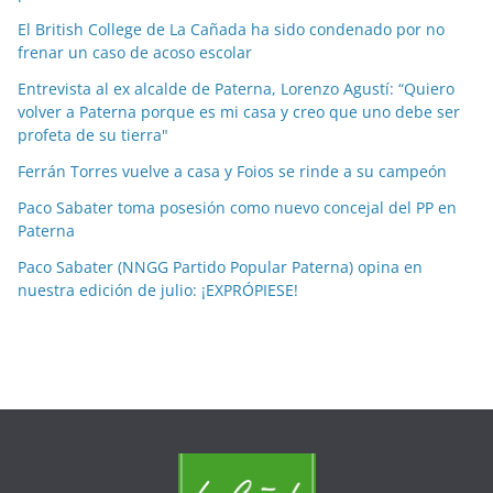
p
El British College de La Cañada ha sido condenado por no
o
frenar un caso de acoso escolar
r
Entrevista al ex alcalde de Paterna, Lorenzo Agustí: “Quiero
m
volver a Paterna porque es mi casa y creo que uno debe ser
e
profeta de su tierra"
s
Ferrán Torres vuelve a casa y Foios se rinde a su campeón
e
Paco Sabater toma posesión como nuevo concejal del PP en
s
Paterna
Paco Sabater (NNGG Partido Popular Paterna) opina en
nuestra edición de julio: ¡EXPRÓPIESE!