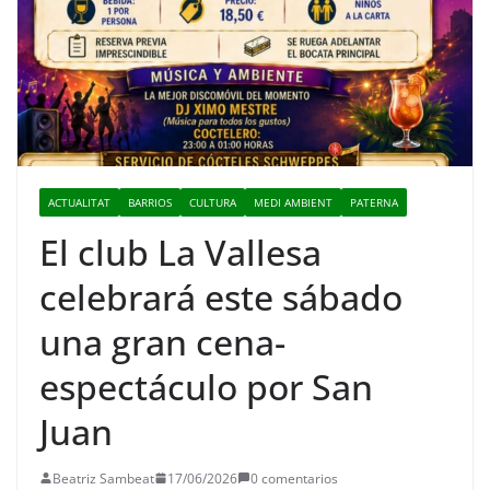
ACTUALITAT
BARRIOS
CULTURA
MEDI AMBIENT
PATERNA
El club La Vallesa
celebrará este sábado
una gran cena-
espectáculo por San
Juan
Beatriz Sambeat
17/06/2026
0 comentarios