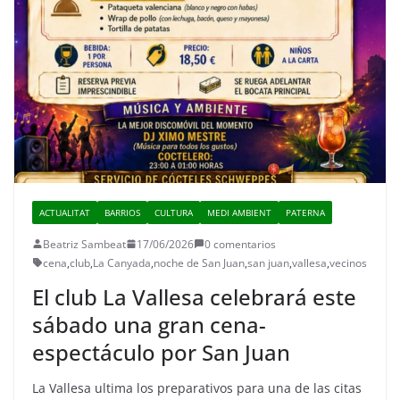
ACTUALITAT
BARRIOS
CULTURA
MEDI AMBIENT
PATERNA
Beatriz Sambeat
17/06/2026
0 comentarios
cena
,
club
,
La Canyada
,
noche de San Juan
,
san juan
,
vallesa
,
vecinos
El club La Vallesa celebrará este
sábado una gran cena-
espectáculo por San Juan
La Vallesa ultima los preparativos para una de las citas