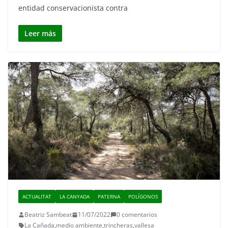
entidad conservacionista contra
Leer más
ACTUALITAT
LA CANYADA
PATERNA
POLÍGONOS
Beatriz Sambeat
11/07/2022
0 comentarios
La Cañada
,
medio ambiente
,
trincheras
,
vallesa