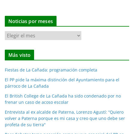
Noticias por meses
N
o
t
Más visto
i
c
Fiestas de La Cañada: programación completa
i
a
El PP pide la máxima distinción del Ayuntamiento para el
párroco de La Cañada
s
p
El British College de La Cañada ha sido condenado por no
o
frenar un caso de acoso escolar
r
Entrevista al ex alcalde de Paterna, Lorenzo Agustí: “Quiero
m
volver a Paterna porque es mi casa y creo que uno debe ser
e
profeta de su tierra"
s