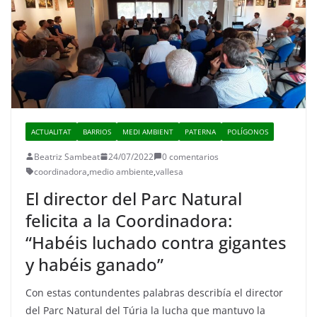
ACTUALITAT
BARRIOS
MEDI AMBIENT
PATERNA
POLÍGONOS
Beatriz Sambeat
24/07/2022
0 comentarios
coordinadora
,
medio ambiente
,
vallesa
El director del Parc Natural
felicita a la Coordinadora:
“Habéis luchado contra gigantes
y habéis ganado”
Con estas contundentes palabras describía el director
del Parc Natural del Túria la lucha que mantuvo la