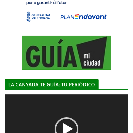
LA CANYADA TE GUÍA: TU PERIÓDICO
R
e
p
r
o