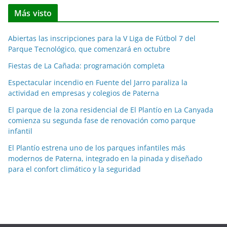
t
Más visto
i
c
Abiertas las inscripciones para la V Liga de Fútbol 7 del
i
Parque Tecnológico, que comenzará en octubre
a
Fiestas de La Cañada: programación completa
s
p
Espectacular incendio en Fuente del Jarro paraliza la
o
actividad en empresas y colegios de Paterna
r
El parque de la zona residencial de El Plantío en La Canyada
m
comienza su segunda fase de renovación como parque
e
infantil
s
El Plantío estrena uno de los parques infantiles más
e
modernos de Paterna, integrado en la pinada y diseñado
s
para el confort climático y la seguridad