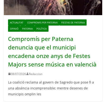
ACTUALITAT
COMPROMIS PER PATERNA
FIESTAS DE PATERNA
OPINIÓ
PATERNA
POLÍTICA
Compromís per Paterna
denuncia que el municipi
encadena onze anys de Festes
Majors sense música en valencià
08/07/2026
Redaccion
La coalició reclama al govern de Sagredo que pose fi a
una absència incomprensible; mentre desenes de
municipis omplin les