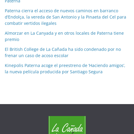
o
Paterna
r
Paterna cierra el acceso de nuevos caminos en barranco
m
d’Endolça, la vereda de San Antonio y la Pinaeta del Cel para
e
combatir vertidos ilegales
s
Almorzar en La Canyada y en otros locales de Paterna tiene
e
premio
s
El British College de La Cañada ha sido condenado por no
frenar un caso de acoso escolar
Kinepolis Paterna acoge el preestreno de ‘Haciendo amigos’,
la nueva película producida por Santiago Segura