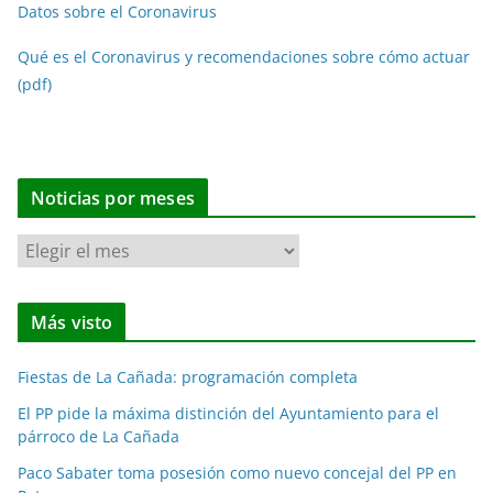
Datos sobre el Coronavirus
Qué es el Coronavirus y recomendaciones sobre cómo actuar
(pdf)
Noticias por meses
N
o
t
Más visto
i
c
Fiestas de La Cañada: programación completa
i
a
El PP pide la máxima distinción del Ayuntamiento para el
párroco de La Cañada
s
p
Paco Sabater toma posesión como nuevo concejal del PP en