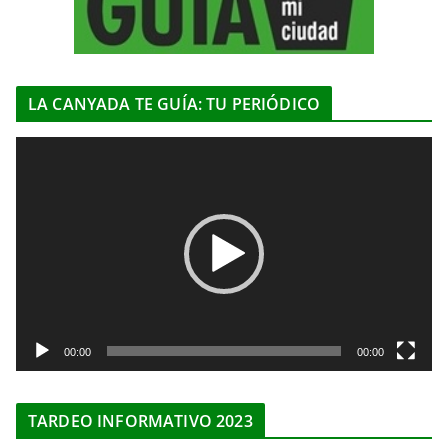
LA CANYADA TE GUÍA: TU PERIÓDICO
R
e
p
r
o
d
u
c
t
00:00
00:00
o
r
TARDEO INFORMATIVO 2023
d