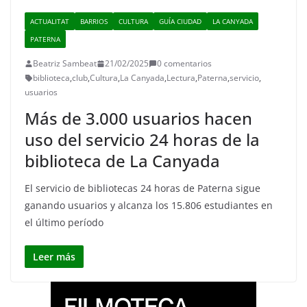
ACTUALITAT
BARRIOS
CULTURA
GUÍA CIUDAD
LA CANYADA
PATERNA
Beatriz Sambeat
21/02/2025
0 comentarios
biblioteca
,
club
,
Cultura
,
La Canyada
,
Lectura
,
Paterna
,
servicio
,
usuarios
Más de 3.000 usuarios hacen
uso del servicio 24 horas de la
biblioteca de La Canyada
El servicio de bibliotecas 24 horas de Paterna sigue
ganando usuarios y alcanza los 15.806 estudiantes en
el último período
Leer más