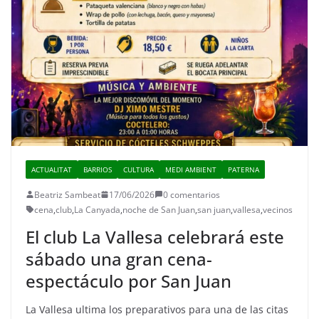
ACTUALITAT
BARRIOS
CULTURA
MEDI AMBIENT
PATERNA
Beatriz Sambeat
17/06/2026
0 comentarios
cena
,
club
,
La Canyada
,
noche de San Juan
,
san juan
,
vallesa
,
vecinos
El club La Vallesa celebrará este
sábado una gran cena-
espectáculo por San Juan
La Vallesa ultima los preparativos para una de las citas