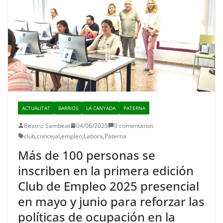
ACTUALITAT
BARRIOS
LA CANYADA
PATERNA
Beatriz Sambeat
04/06/2025
0 comentarios
club
,
concejal
,
empleo
,
Labora
,
Paterna
Más de 100 personas se
inscriben en la primera edición
Club de Empleo 2025 presencial
en mayo y junio para reforzar las
políticas de ocupación en la