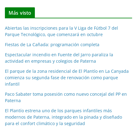
t
Más visto
i
c
Abiertas las inscripciones para la V Liga de Fútbol 7 del
i
Parque Tecnológico, que comenzará en octubre
a
Fiestas de La Cañada: programación completa
s
p
Espectacular incendio en Fuente del Jarro paraliza la
o
actividad en empresas y colegios de Paterna
r
El parque de la zona residencial de El Plantío en La Canyada
m
comienza su segunda fase de renovación como parque
e
infantil
s
Paco Sabater toma posesión como nuevo concejal del PP en
e
Paterna
s
El Plantío estrena uno de los parques infantiles más
modernos de Paterna, integrado en la pinada y diseñado
para el confort climático y la seguridad