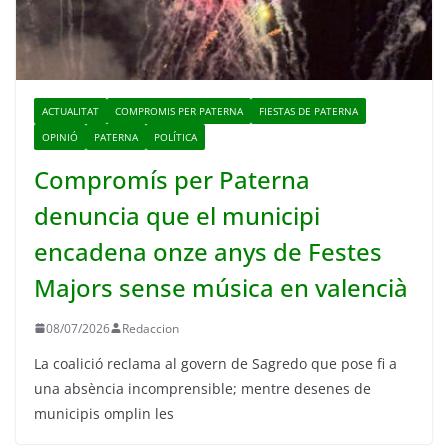
ACTUALITAT
COMPROMIS PER PATERNA
FIESTAS DE PATERNA
OPINIÓ
PATERNA
POLÍTICA
Compromís per Paterna
denuncia que el municipi
encadena onze anys de Festes
Majors sense música en valencià
08/07/2026
Redaccion
La coalició reclama al govern de Sagredo que pose fi a
una absència incomprensible; mentre desenes de
municipis omplin les