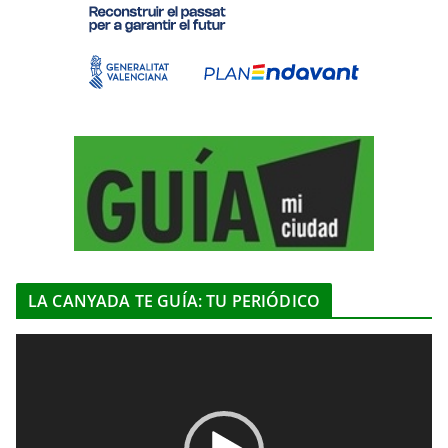
LA CANYADA TE GUÍA: TU PERIÓDICO
R
e
p
r
o