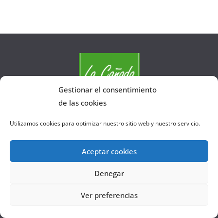
Gestionar el consentimiento
de las cookies
Utilizamos cookies para optimizar nuestro sitio web y nuestro servicio.
Quiénes somos
Contacto
Aceptar cookies
Política de privacidad
Denegar
Política de cookies (UE)
Ver preferencias