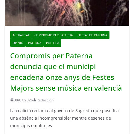
ACTUALITAT
COMPROMIS PER PATERNA
FIESTAS DE PATERNA
OPINIÓ
PATERNA
POLÍTICA
Compromís per Paterna
denuncia que el municipi
encadena onze anys de Festes
Majors sense música en valencià
08/07/2026
Redaccion
La coalició reclama al govern de Sagredo que pose fi a
una absència incomprensible; mentre desenes de
municipis omplin les