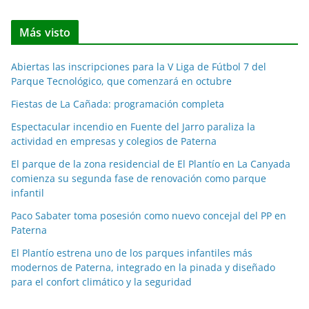
o
t
Más visto
i
c
Abiertas las inscripciones para la V Liga de Fútbol 7 del
i
Parque Tecnológico, que comenzará en octubre
a
Fiestas de La Cañada: programación completa
s
p
Espectacular incendio en Fuente del Jarro paraliza la
o
actividad en empresas y colegios de Paterna
r
El parque de la zona residencial de El Plantío en La Canyada
m
comienza su segunda fase de renovación como parque
e
infantil
s
Paco Sabater toma posesión como nuevo concejal del PP en
e
Paterna
s
El Plantío estrena uno de los parques infantiles más
modernos de Paterna, integrado en la pinada y diseñado
para el confort climático y la seguridad