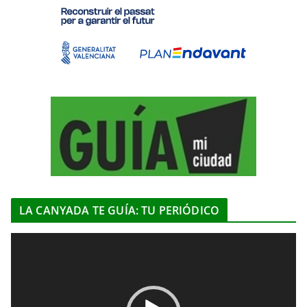
LA CANYADA TE GUÍA: TU PERIÓDICO
R
e
p
r