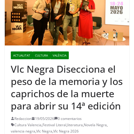
ACTUALITAT
CULTURA
VALÈNCIA
Vlc Negra Disecciona el
peso de la memoria y los
caprichos de la muerte
para abrir su 14ª edición
Redaccion
19/05/2026
0 comentarios
Cultura Valencia
,
Festival Literal
,
literatura
,
Novela Negra
,
valencia negra
,
Vlc Negra
,
Vlc Negra 2026