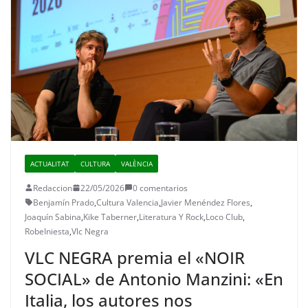
ACTUALITAT
CULTURA
VALÈNCIA
Redaccion
22/05/2026
0 comentarios
Benjamín Prado
,
Cultura Valencia
,
Javier Menéndez Flores
,
Joaquín Sabina
,
Kike Taberner
,
Literatura Y Rock
,
Loco Club
,
RobeIniesta
,
Vlc Negra
VLC NEGRA premia el «NOIR
SOCIAL» de Antonio Manzini: «En
Italia, los autores nos