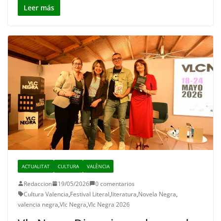
Leer más
ACTUALITAT
CULTURA
VALÈNCIA
Redaccion
19/05/2026
0 comentarios
Cultura Valencia
,
Festival Literal
,
literatura
,
Novela Negra
,
valencia negra
,
Vlc Negra
,
Vlc Negra 2026