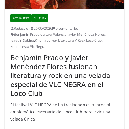
ACTUALITAT
CULTURA
Redaccion
20/05/2026
0 comentarios
Benjamín Prado
,
Cultura Valencia
,
Javier Menéndez Flores
,
Joaquín Sabina
,
Kike Taberner
,
Literatura Y Rock
,
Loco Club
,
RobeIniesta
,
Vlc Negra
Benjamín Prado y Javier
Menéndez Flores fusionan
literatura y rock en una velada
especial de VLC NEGRA en el
Loco Club
El festival VLC NEGRA se ha trasladado esta tarde al
emblemático escenario del Loco Club para vivir una
velada única