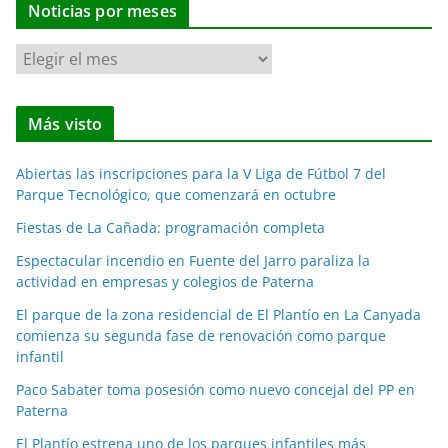
Noticias por meses
N
o
t
Más visto
i
c
Abiertas las inscripciones para la V Liga de Fútbol 7 del
i
Parque Tecnológico, que comenzará en octubre
a
Fiestas de La Cañada: programación completa
s
p
Espectacular incendio en Fuente del Jarro paraliza la
o
actividad en empresas y colegios de Paterna
r
El parque de la zona residencial de El Plantío en La Canyada
m
comienza su segunda fase de renovación como parque
e
infantil
s
Paco Sabater toma posesión como nuevo concejal del PP en
e
Paterna
s
El Plantío estrena uno de los parques infantiles más