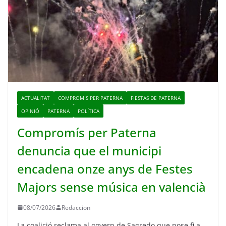
ACTUALITAT
COMPROMIS PER PATERNA
FIESTAS DE PATERNA
OPINIÓ
PATERNA
POLÍTICA
Compromís per Paterna
denuncia que el municipi
encadena onze anys de Festes
Majors sense música en valencià
08/07/2026
Redaccion
La coalició reclama al govern de Sagredo que pose fi a