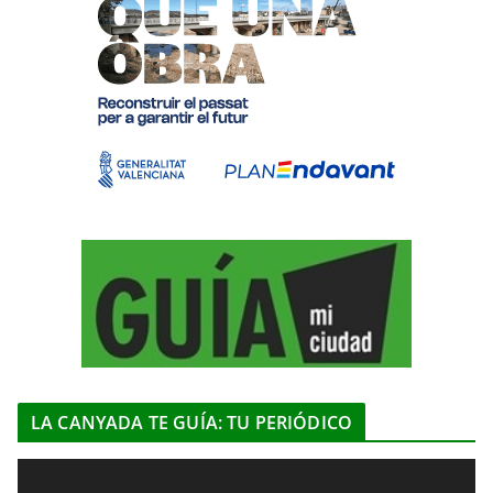
LA CANYADA TE GUÍA: TU PERIÓDICO
R