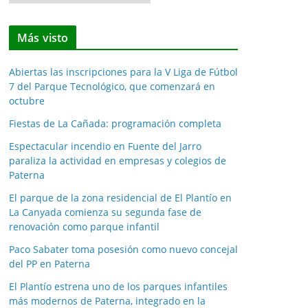
o
t
Más visto
i
c
Abiertas las inscripciones para la V Liga de Fútbol
i
7 del Parque Tecnológico, que comenzará en
a
octubre
s
Fiestas de La Cañada: programación completa
p
o
Espectacular incendio en Fuente del Jarro
paraliza la actividad en empresas y colegios de
r
Paterna
m
e
El parque de la zona residencial de El Plantío en
La Canyada comienza su segunda fase de
s
renovación como parque infantil
e
s
Paco Sabater toma posesión como nuevo concejal
del PP en Paterna
El Plantío estrena uno de los parques infantiles
más modernos de Paterna, integrado en la