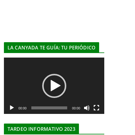
LA CANYADA TE GUÍA: TU PERIÓDICO
R
e
p
r
o
d
u
00:00
00:00
c
t
TARDEO INFORMATIVO 2023
o