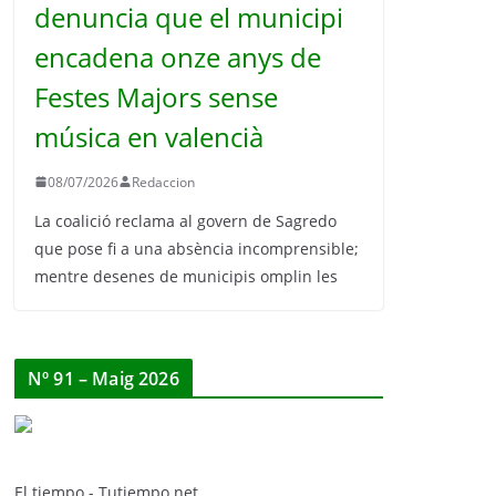
denuncia que el municipi
encadena onze anys de
Festes Majors sense
música en valencià
08/07/2026
Redaccion
La coalició reclama al govern de Sagredo
que pose fi a una absència incomprensible;
mentre desenes de municipis omplin les
Nº 91 – Maig 2026
El tiempo - Tutiempo.net