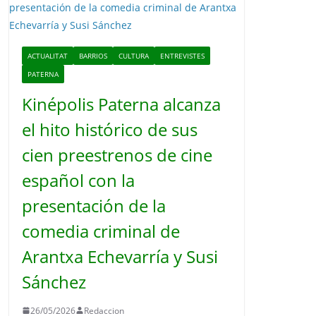
o
ACTUALITAT
BARRIOS
CULTURA
ENTREVISTES
PATERNA
Kinépolis Paterna alcanza
el hito histórico de sus
cien preestrenos de cine
español con la
presentación de la
comedia criminal de
Arantxa Echevarría y Susi
Sánchez
26/05/2026
Redaccion