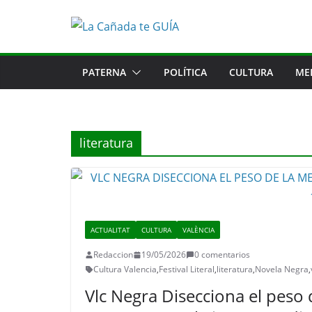
Saltar
al
contenido
PATERNA
POLÍTICA
CULTURA
ME
literatura
ACTUALITAT
CULTURA
VALÈNCIA
Redaccion
19/05/2026
0 comentarios
Cultura Valencia
,
Festival Literal
,
literatura
,
Novela Negra
,
Vlc Negra Disecciona el peso 