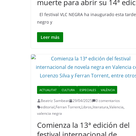
muerte para abrir su 14ª edi
El festival VLC NEGRA ha inaugurado esta tarde 
negro y
Leer más
ACTUALITAT
CULTURA
ESPECIALES
VALÈNCIA
Beatriz Sambeat
29/04/2025
0 comentarios
editorial
,
Ferran Torrent
,
Libros
,
literatura
,
Valencia
,
valencia negra
Comienza la 13ª edición del
festival internacional de