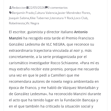
Redaccion
22/05/2026
0 comentarios
Benjamín Prado
,
Cultura Valencia
,
Javier Menéndez Flores
,
Joaquín Sabina
,
Kike Taberner
,
Literatura Y Rock
,
Loco Club
,
RobeIniesta
,
Vlc Negra
El escritor, guionista y director italiano
Antonio
Manzini
ha recogido esta tarde el Premio Francisco
González Ledesma de VLC NEGRA, que reconoce su
extraordinaria trayectoria vinculada al
noir
y, más
concretamente, a la serie protagonizada por el
carismático investigador Rocco Schiavone. «Para mí es
muy extraño recibir este premio, porque me recuerda
una vez en que le pedí a Camilleri que me
recomendara autores de novela negra ambientada en
época de Franco, y me habló de Vázquez Montalbán y
de González Ledesma», ha reconocido Manzini durante
el acto que ha tenido lugar en la Fundación Bancaja y
en el que también ha criticado la situación social y