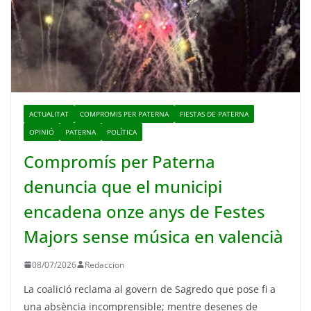
ACTUALITAT
COMPROMIS PER PATERNA
FIESTAS DE PATERNA
OPINIÓ
PATERNA
POLÍTICA
Compromís per Paterna
denuncia que el municipi
encadena onze anys de Festes
Majors sense música en valencià
08/07/2026
Redaccion
La coalició reclama al govern de Sagredo que pose fi a
una absència incomprensible; mentre desenes de