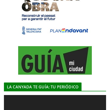
LA CANYADA TE GUÍA: TU PERIÓDICO
R
e