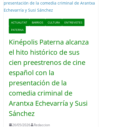
o
ACTUALITAT
BARRIOS
CULTURA
ENTREVISTES
PATERNA
Kinépolis Paterna alcanza
el hito histórico de sus
cien preestrenos de cine
español con la
presentación de la
comedia criminal de
Arantxa Echevarría y Susi
Sánchez
26/05/2026
Redaccion