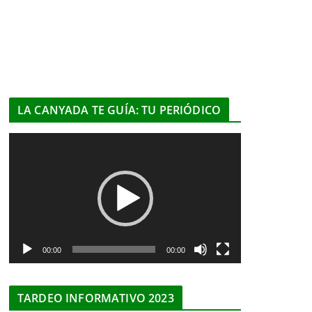
LA CANYADA TE GUÍA: TU PERIÓDICO
R
e
p
r
o
d
u
00:00
00:00
c
t
TARDEO INFORMATIVO 2023
o