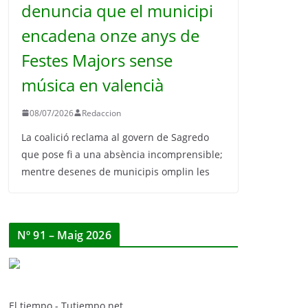
denuncia que el municipi
encadena onze anys de
Festes Majors sense
música en valencià
08/07/2026
Redaccion
La coalició reclama al govern de Sagredo
que pose fi a una absència incomprensible;
mentre desenes de municipis omplin les
Nº 91 – Maig 2026
El tiempo - Tutiempo.net