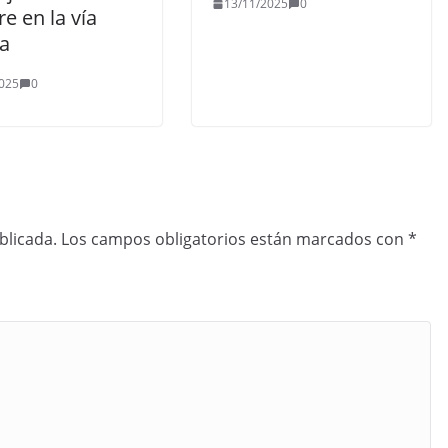
13/11/2025
0
e en la vía
ca
025
0
blicada.
Los campos obligatorios están marcados con
*