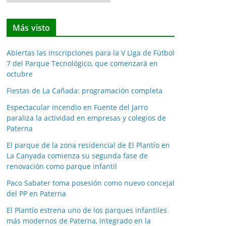
o
t
Más visto
i
c
Abiertas las inscripciones para la V Liga de Fútbol
i
7 del Parque Tecnológico, que comenzará en
a
octubre
s
Fiestas de La Cañada: programación completa
p
o
Espectacular incendio en Fuente del Jarro
paraliza la actividad en empresas y colegios de
r
Paterna
m
e
El parque de la zona residencial de El Plantío en
La Canyada comienza su segunda fase de
s
renovación como parque infantil
e
s
Paco Sabater toma posesión como nuevo concejal
del PP en Paterna
El Plantío estrena uno de los parques infantiles
más modernos de Paterna, integrado en la