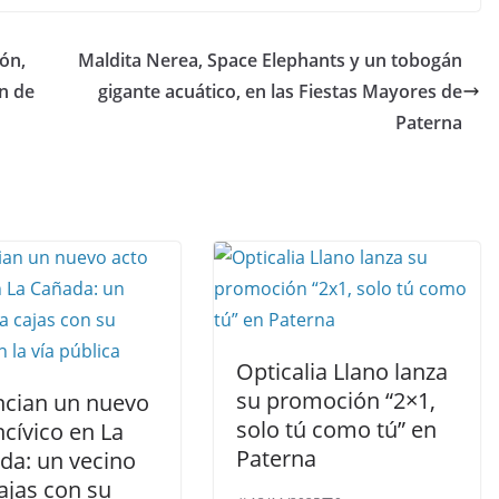
ón,
Maldita Nerea, Space Elephants y un tobogán
ón de
gigante acuático, en las Fiestas Mayores de
Paterna
Opticalia Llano lanza
su promoción “2×1,
cian un nuevo
solo tú como tú” en
ncívico en La
Paterna
da: un vecino
ajas con su