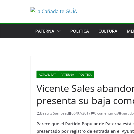
Saltar
al
contenido
PATERNA
POLÍTICA
CULTURA
ME
ACTUALITAT
PATERNA
POLÍTICA
Vicente Sales abandon
presenta su baja como
Beatriz Sambeat
06/07/2017
0 comentarios
partido
Parece que el Partido Popular de Paterna está en
presentado por registro de entrada en el Ayunt