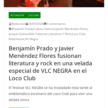
ACTUALITAT
CULTURA
Redaccion
20/05/2026
0 comentarios
Benjamín Prado
,
Cultura Valencia
,
Javier Menéndez Flores
,
Joaquín Sabina
,
Kike Taberner
,
Literatura Y Rock
,
Loco Club
,
RobeIniesta
,
Vlc Negra
Benjamín Prado y Javier
Menéndez Flores fusionan
literatura y rock en una velada
especial de VLC NEGRA en el
Loco Club
El festival VLC NEGRA se ha trasladado esta tarde al
emblemático escenario del Loco Club para vivir una
velada única