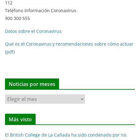
112
Teléfono Información Coronavirus
900 300 555
Datos sobre el Coronavirus
Qué es el Coronavirus y recomendaciones sobre cómo actuar
(pdf)
Noticias por meses
N
o
t
Más visto
i
c
El British College de La Cañada ha sido condenado por no
i