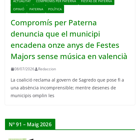
ACTUALITAT
COMPROMIS PER PATERNA
FIESTAS DE PATERNA
OPINIÓ
PATERNA
POLÍTICA
Compromís per Paterna
denuncia que el municipi
encadena onze anys de Festes
Majors sense música en valencià
08/07/2026
Redaccion
La coalició reclama al govern de Sagredo que pose fi a
una absència incomprensible; mentre desenes de
municipis omplin les
Nº 91 – Maig 2026