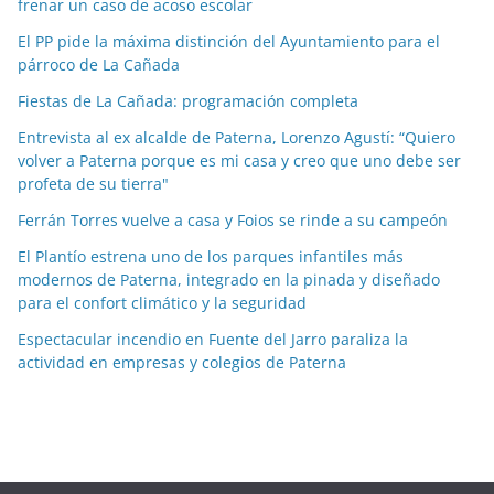
frenar un caso de acoso escolar
a
El PP pide la máxima distinción del Ayuntamiento para el
s
párroco de La Cañada
p
o
Fiestas de La Cañada: programación completa
r
Entrevista al ex alcalde de Paterna, Lorenzo Agustí: “Quiero
m
volver a Paterna porque es mi casa y creo que uno debe ser
e
profeta de su tierra"
s
Ferrán Torres vuelve a casa y Foios se rinde a su campeón
e
El Plantío estrena uno de los parques infantiles más
s
modernos de Paterna, integrado en la pinada y diseñado
para el confort climático y la seguridad
Espectacular incendio en Fuente del Jarro paraliza la
actividad en empresas y colegios de Paterna