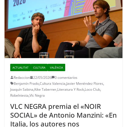
ACTUALITAT
CULTURA
VALÈNCIA
Redaccion
22/05/2026
0 comentarios
Benjamín Prado
,
Cultura Valencia
,
Javier Menéndez Flores
,
Joaquín Sabina
,
Kike Taberner
,
Literatura Y Rock
,
Loco Club
,
RobeIniesta
,
Vlc Negra
VLC NEGRA premia el «NOIR
SOCIAL» de Antonio Manzini: «En
Italia, los autores nos