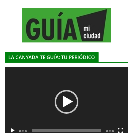
LA CANYADA TE GUÍA: TU PERIÓDICO
R
e
p
r
o
d
u
c
t
00:00
00:00