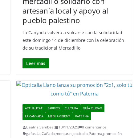
mercadillo solidario con
artesanía local y apoyo al
pueblo palestino
La Canyada volverá a volcarse con la solidaridad
este domingo 14 de diciembre con la celebración
de su tradicional Mercadillo
Leer más
ACTUALITAT
BARRIOS
CULTURA
GUÍA CIUDAD
LA CANYADA
MEDI AMBIENT
PATERNA
Beatriz Sambeat
13/11/2025
0 comentarios
gafas
,
La Cañada
,
monturas
,
opticalia
,
Paterna
,
promoción
,