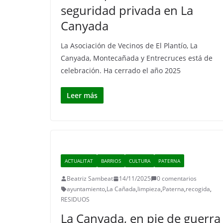
seguridad privada en La
Canyada
La Asociación de Vecinos de El Plantío, La
Canyada, Montecañada y Entrecruces está de
celebración. Ha cerrado el año 2025
Leer más
ACTUALITAT
BARRIOS
CULTURA
PATERNA
Beatriz Sambeat
14/11/2025
0 comentarios
ayuntamiento
,
La Cañada
,
limpieza
,
Paterna
,
recogida
,
RESIDUOS
La Canyada, en pie de guerra