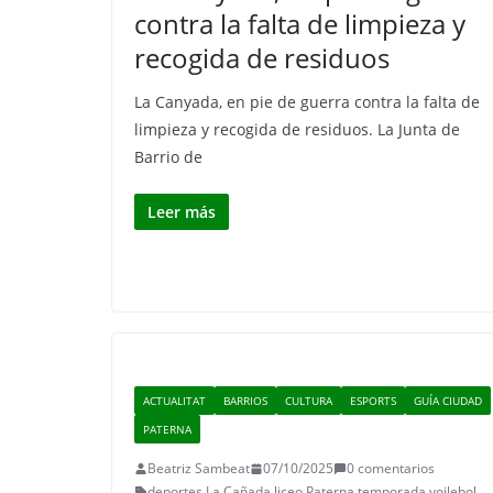
contra la falta de limpieza y
recogida de residuos
La Canyada, en pie de guerra contra la falta de
limpieza y recogida de residuos. La Junta de
Barrio de
Leer más
ACTUALITAT
BARRIOS
CULTURA
ESPORTS
GUÍA CIUDAD
PATERNA
Beatriz Sambeat
07/10/2025
0 comentarios
deportes
,
La Cañada
,
liceo
,
Paterna
,
temporada
,
voilebol