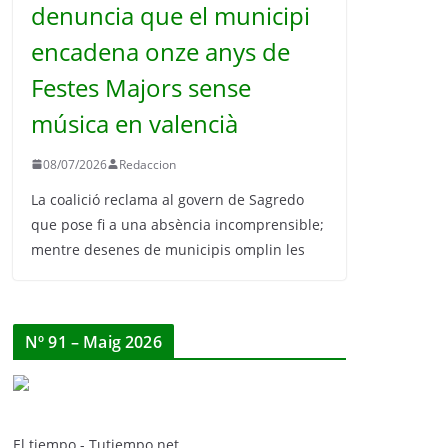
denuncia que el municipi
encadena onze anys de
Festes Majors sense
música en valencià
08/07/2026
Redaccion
La coalició reclama al govern de Sagredo
que pose fi a una absència incomprensible;
mentre desenes de municipis omplin les
Nº 91 – Maig 2026
El tiempo - Tutiempo.net