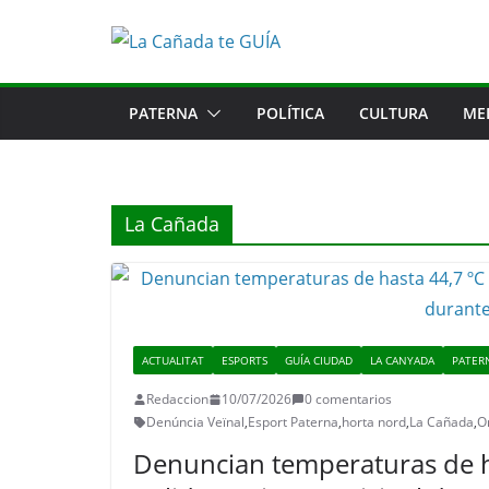
Saltar
al
contenido
PATERNA
POLÍTICA
CULTURA
ME
La Cañada
ACTUALITAT
ESPORTS
GUÍA CIUDAD
LA CANYADA
PATER
Redaccion
10/07/2026
0 comentarios
Denúncia Veïnal
,
Esport Paterna
,
horta nord
,
La Cañada
,
O
Denuncian temperaturas de ha