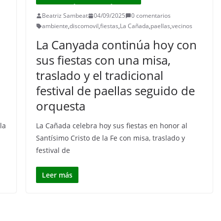
Beatriz Sambeat
04/09/2025
0 comentarios
ambiente
,
discomovil
,
fiestas
,
La Cañada
,
paellas
,
vecinos
La Canyada continúa hoy con
sus fiestas con una misa,
traslado y el tradicional
festival de paellas seguido de
orquesta
la
La Cañada celebra hoy sus fiestas en honor al
Santísimo Cristo de la Fe con misa, traslado y
festival de
Leer más