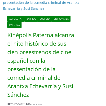
o
ACTUALITAT
BARRIOS
CULTURA
ENTREVISTES
PATERNA
Kinépolis Paterna alcanza
el hito histórico de sus
cien preestrenos de cine
español con la
presentación de la
comedia criminal de
Arantxa Echevarría y Susi
Sánchez
26/05/2026
Redaccion