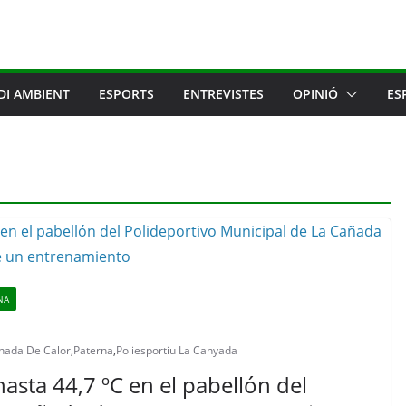
DI AMBIENT
ESPORTS
ENTREVISTES
OPINIÓ
ES
NA
nada De Calor
,
Paterna
,
Poliesportiu La Canyada
sta 44,7 ºC en el pabellón del