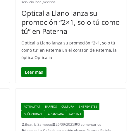
servicio local
,
vecinos
Opticalia Llano lanza su
promoción “2×1, solo tú como
tú” en Paterna
Opticalia Llano lanza su promoción “2×1, solo tú
como tú” en Paterna En el corazón de Paterna, la
óptica Opticalia
Leer más
ACTUALITAT
BARRIOS
CULTURA
ENTREVISTES
GUÍA CIUDAD
LA CANYADA
PATERNA
Beatriz Sambeat
26/09/2025
0 comentarios
ilegales
,
La Cañada
,
ocupación
,
okupas
,
Paterna
,
Policía