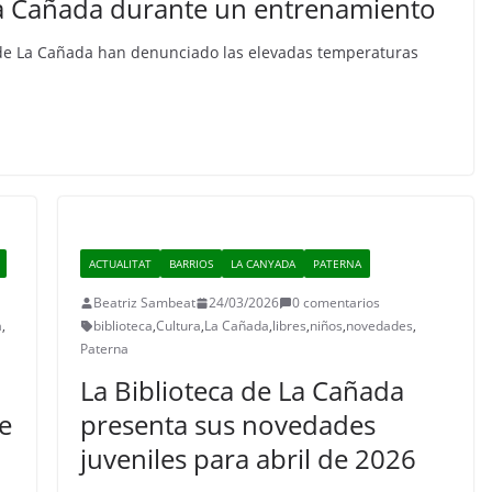
La Cañada durante un entrenamiento
l de La Cañada han denunciado las elevadas temperaturas
ACTUALITAT
BARRIOS
LA CANYADA
PATERNA
Beatriz Sambeat
24/03/2026
0 comentarios
a
,
biblioteca
,
Cultura
,
La Cañada
,
libres
,
niños
,
novedades
,
Paterna
La Biblioteca de La Cañada
de
presenta sus novedades
juveniles para abril de 2026