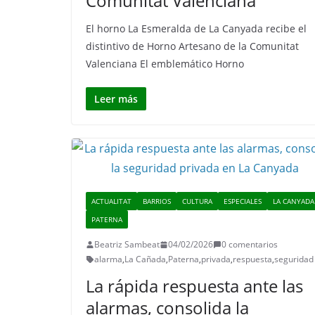
Comunitat Valenciana
El horno La Esmeralda de La Canyada recibe el
distintivo de Horno Artesano de la Comunitat
Valenciana El emblemático Horno
Leer más
ACTUALITAT
BARRIOS
CULTURA
ESPECIALES
LA CANYADA
PATERNA
Beatriz Sambeat
04/02/2026
0 comentarios
alarma
,
La Cañada
,
Paterna
,
privada
,
respuesta
,
seguridad
La rápida respuesta ante las
alarmas, consolida la