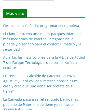
o
t
Más visto
i
c
Fiestas de La Cañada: programación completa
i
a
El Plantío estrena uno de los parques infantiles
más modernos de Paterna, integrado en la
s
pinada y diseñado para el confort climático y la
p
seguridad
o
Abiertas las inscripciones para la V Liga de Fútbol
r
7 del Parque Tecnológico, que comenzará en
m
octubre
e
Entrevista al ex alcalde de Paterna, Lorenzo
s
Agustí: “Quiero volver a Paterna porque es mi
e
casa y creo que uno debe ser profeta de su
s
tierra"
La Canyada pasa a ser el segundo barrio más
poblado de Paterna, que tiene ya censados
72.000 habitantes