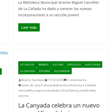
La Biblioteca Municipal Vicente Miguel Carceller
de La Cañada ha dado a conocer las nuevas
incorporaciones a su sección juvenil
Leer más
ACTUALITAT
BARRIOS
CULTURA
ESPECIALES
GUÍA CIUDAD
LA CANYADA
PATERNA
SOLIDARIDAD
Beatriz Sambeat
11/12/2025
0 comentarios
amas de casa
,
Cultura
,
dedicación
,
esfuerzo
,
La Cañada
,
mercadillo
,
mujeres
,
navidades
,
Ocio
,
Paterna
,
solidaridad
,
vecinos
La Canyada celebra un nuevo