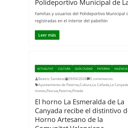
Polideportivo Municipal de 
Familias y usuarios del Polideportivo Municipa
registradas en el interior del pabellón
Leer más
ACTUALITAT
CULTURA
GUÍA CIUDAD
PATERNA
VALÈNCIA
Beatriz Sambeat
09/04/2026
0 comentarios
Ayuntamiento de Paterna
,
Cultura
,
La Cañada
,
La Canyad
monas
,
Pascua
,
Paterna
,
Pinada
El horno La Esmeralda de La
Canyada recibe el distintivo 
Horno Artesano de la