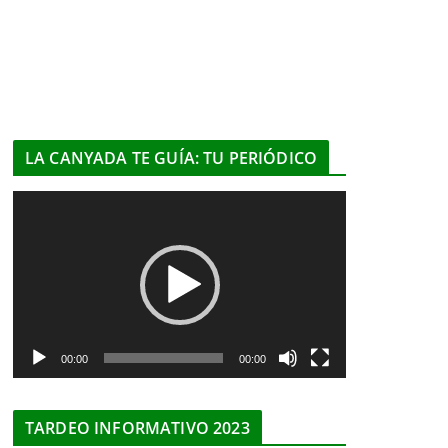
LA CANYADA TE GUÍA: TU PERIÓDICO
R
e
p
r
o
d
u
00:00
00:00
c
t
TARDEO INFORMATIVO 2023
o