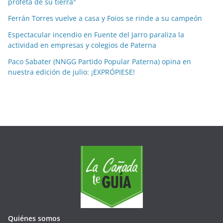
e
profeta de su tierra"
s
Ferrán Torres vuelve a casa y Foios se rinde a su campeón
e
Espectacular incendio en Fuente del Jarro paraliza la
s
actividad en empresas y colegios de Paterna
Paco Sabater (NNGG Partido Popular Paterna) opina en
nuestra edición de julio: ¡EXPRÓPIESE!
Quiénes somos