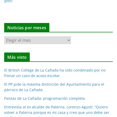
(pdf)
Noticias por meses
N
o
t
Más visto
i
c
El British College de La Cañada ha sido condenado por no
i
frenar un caso de acoso escolar
a
El PP pide la máxima distinción del Ayuntamiento para el
s
párroco de La Cañada
p
o
Fiestas de La Cañada: programación completa
r
Entrevista al ex alcalde de Paterna, Lorenzo Agustí: “Quiero
m
volver a Paterna porque es mi casa y creo que uno debe ser