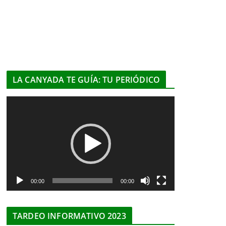
LA CANYADA TE GUÍA: TU PERIÓDICO
R
e
p
r
o
d
u
00:00
00:00
c
t
TARDEO INFORMATIVO 2023
o