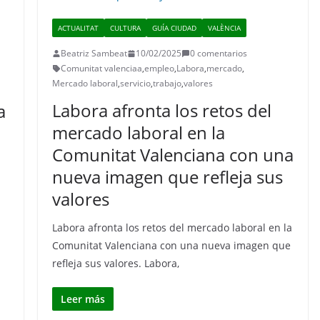
ACTUALITAT
CULTURA
GUÍA CIUDAD
VALÈNCIA
Beatriz Sambeat
10/02/2025
0 comentarios
Comunitat valenciaa
,
empleo
,
Labora
,
mercado
,
Mercado laboral
,
servicio
,
trabajo
,
valores
Labora afronta los retos del
a
mercado laboral en la
Comunitat Valenciana con una
nueva imagen que refleja sus
valores
Labora afronta los retos del mercado laboral en la
Comunitat Valenciana con una nueva imagen que
refleja sus valores. Labora,
Leer más