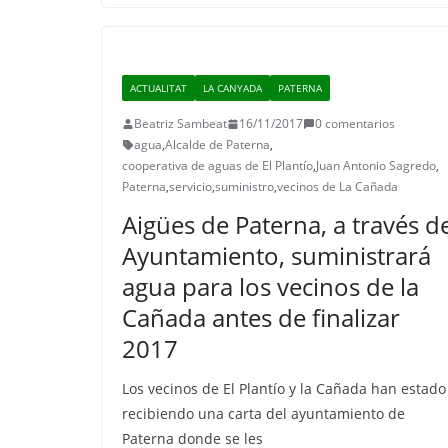
ACTUALITAT
LA CANYADA
PATERNA
Beatriz Sambeat
16/11/2017
0 comentarios
agua
,
Alcalde de Paterna
,
cooperativa de aguas de El Plantío
,
Juan Antonio Sagredo
,
Paterna
,
servicio
,
suministro
,
vecinos de La Cañada
Aigües de Paterna, a través d
Ayuntamiento, suministrará
agua para los vecinos de la
Cañada antes de finalizar
2017
Los vecinos de El Plantío y la Cañada han estado
recibiendo una carta del ayuntamiento de
Paterna donde se les