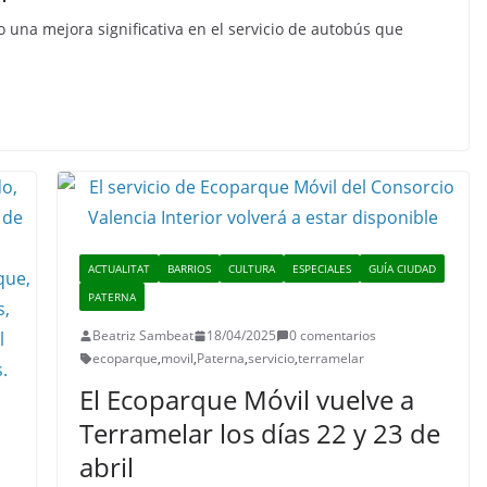
una mejora significativa en el servicio de autobús que
ACTUALITAT
BARRIOS
CULTURA
ESPECIALES
GUÍA CIUDAD
PATERNA
Beatriz Sambeat
18/04/2025
0 comentarios
ecoparque
,
movil
,
Paterna
,
servicio
,
terramelar
El Ecoparque Móvil vuelve a
Terramelar los días 22 y 23 de
abril