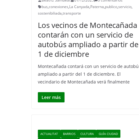
Beatriz Sambeat
01/12/2025
0 comentarios
bus
,
conexiones
,
La Canyada
,
Paterna
,
publico
,
servicio
,
sostenibiliada
,
transporte
Los vecinos de Montecañada
contarán con un servicio de
autobús ampliado a partir de
1 de diciembre
Montecañada contará con un servicio de autobú
ampliado a partir del 1 de diciembre. El
vecindario de Montecañada verá finalmente
Leer más
ACTUALITAT
BARRIOS
CULTURA
GUÍA CIUDAD