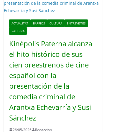
o
ACTUALITAT
BARRIOS
CULTURA
ENTREVISTES
PATERNA
Kinépolis Paterna alcanza
el hito histórico de sus
cien preestrenos de cine
español con la
presentación de la
comedia criminal de
Arantxa Echevarría y Susi
Sánchez
26/05/2026
Redaccion