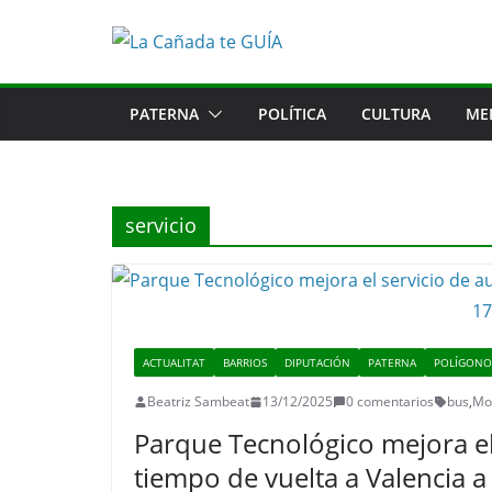
Saltar
al
contenido
PATERNA
POLÍTICA
CULTURA
ME
servicio
ACTUALITAT
BARRIOS
DIPUTACIÓN
PATERNA
POLÍGONO
Beatriz Sambeat
13/12/2025
0 comentarios
bus
,
Mov
Parque Tecnológico mejora el
tiempo de vuelta a Valencia a