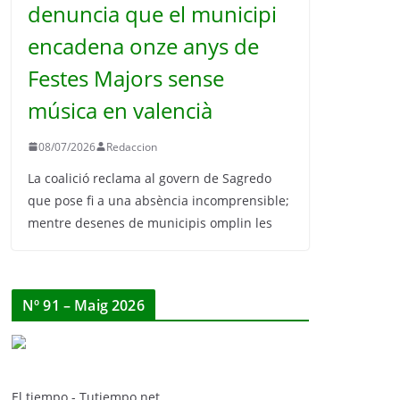
denuncia que el municipi
encadena onze anys de
Festes Majors sense
música en valencià
08/07/2026
Redaccion
La coalició reclama al govern de Sagredo
que pose fi a una absència incomprensible;
mentre desenes de municipis omplin les
Nº 91 – Maig 2026
El tiempo - Tutiempo.net