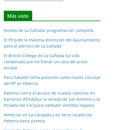
o
t
Más visto
i
c
Fiestas de La Cañada: programación completa
i
a
El PP pide la máxima distinción del Ayuntamiento
para el párroco de La Cañada
s
p
El British College de La Cañada ha sido
o
condenado por no frenar un caso de acoso
escolar
r
m
Paco Sabater toma posesión como nuevo concejal
e
del PP en Paterna
s
Paterna cierra el acceso de nuevos caminos en
e
barranco d’Endolça, la vereda de San Antonio y la
s
Pinaeta del Cel para combatir vertidos ilegales
Almorzar en La Canyada y en otros locales de
Paterna tiene premio