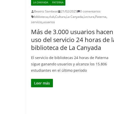
LA CANYADA
PATERNA
Beatriz Sambeat
21/02/2025
0 comentarios
biblioteca
,
club
,
Cultura
,
La Canyada
,
Lectura
,
Paterna
,
servicio
,
usuarios
Más de 3.000 usuarios hacen
uso del servicio 24 horas de l
biblioteca de La Canyada
El servicio de bibliotecas 24 horas de Paterna
sigue ganando usuarios y alcanza los 15.806
estudiantes en el último período
Leer más