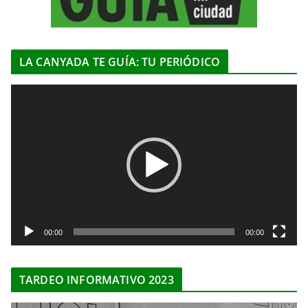
LA CANYADA TE GUÍA: TU PERIÓDICO
R
e
p
r
o
d
u
c
t
00:00
00:00
o
r
TARDEO INFORMATIVO 2023
d
e