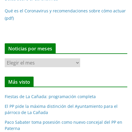
Qué es el Coronavirus y recomendaciones sobre cómo actuar
(pdf)
Noticias por meses
N
o
t
Más visto
i
c
Fiestas de La Cañada: programación completa
i
a
El PP pide la máxima distinción del Ayuntamiento para el
párroco de La Cañada
s
p
Paco Sabater toma posesión como nuevo concejal del PP en
o
Paterna