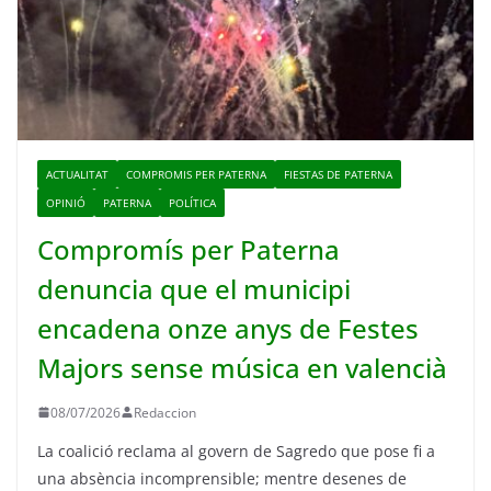
ACTUALITAT
COMPROMIS PER PATERNA
FIESTAS DE PATERNA
OPINIÓ
PATERNA
POLÍTICA
Compromís per Paterna
denuncia que el municipi
encadena onze anys de Festes
Majors sense música en valencià
08/07/2026
Redaccion
La coalició reclama al govern de Sagredo que pose fi a
una absència incomprensible; mentre desenes de