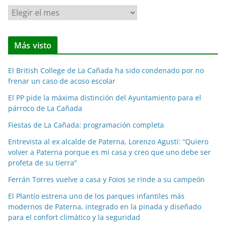
N
o
t
Más visto
i
c
El British College de La Cañada ha sido condenado por no
i
frenar un caso de acoso escolar
a
El PP pide la máxima distinción del Ayuntamiento para el
s
párroco de La Cañada
p
o
Fiestas de La Cañada: programación completa
r
Entrevista al ex alcalde de Paterna, Lorenzo Agustí: “Quiero
m
volver a Paterna porque es mi casa y creo que uno debe ser
e
profeta de su tierra"
s
Ferrán Torres vuelve a casa y Foios se rinde a su campeón
e
El Plantío estrena uno de los parques infantiles más
s
modernos de Paterna, integrado en la pinada y diseñado
para el confort climático y la seguridad