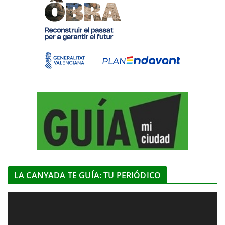
LA CANYADA TE GUÍA: TU PERIÓDICO
R
e
p