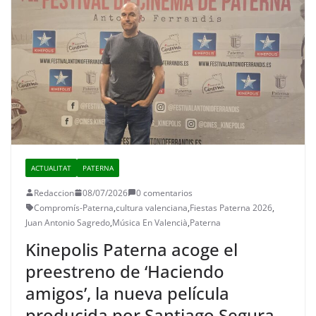
ACTUALITAT
PATERNA
Redaccion
08/07/2026
0 comentarios
Compromís-Paterna
,
cultura valenciana
,
Fiestas Paterna 2026
,
Juan Antonio Sagredo
,
Música En Valencià
,
Paterna
Kinepolis Paterna acoge el
preestreno de ‘Haciendo
amigos’, la nueva película
producida por Santiago Segura