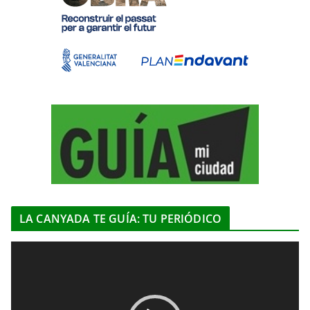
LA CANYADA TE GUÍA: TU PERIÓDICO
R
e
p
r