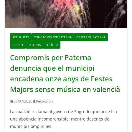
ACTUALITAT
COMPROMIS PER PATERNA
FIESTAS DE PATERNA
OPINIÓ
PATERNA
POLÍTICA
Compromís per Paterna
denuncia que el municipi
encadena onze anys de Festes
Majors sense música en valencià
08/07/2026
Redaccion
La coalició reclama al govern de Sagredo que pose fi a
una absència incomprensible; mentre desenes de
municipis omplin les