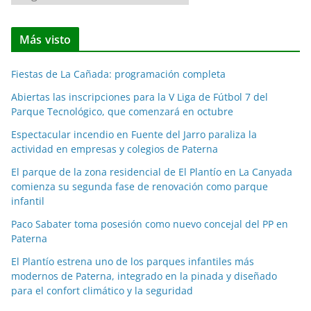
o
t
Más visto
i
c
Fiestas de La Cañada: programación completa
i
a
Abiertas las inscripciones para la V Liga de Fútbol 7 del
Parque Tecnológico, que comenzará en octubre
s
p
Espectacular incendio en Fuente del Jarro paraliza la
o
actividad en empresas y colegios de Paterna
r
El parque de la zona residencial de El Plantío en La Canyada
m
comienza su segunda fase de renovación como parque
e
infantil
s
Paco Sabater toma posesión como nuevo concejal del PP en
e
Paterna
s
El Plantío estrena uno de los parques infantiles más
modernos de Paterna, integrado en la pinada y diseñado
para el confort climático y la seguridad