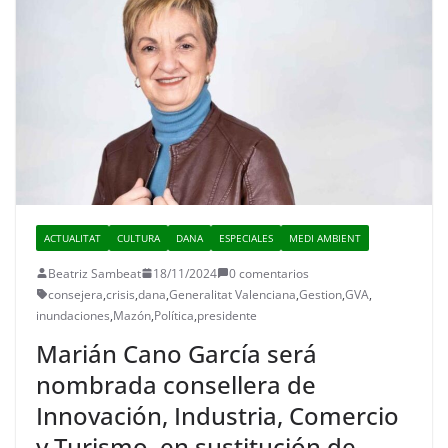
ACTUALITAT
CULTURA
DANA
ESPECIALES
MEDI AMBIENT
Beatriz Sambeat
18/11/2024
0 comentarios
consejera
,
crisis
,
dana
,
Generalitat Valenciana
,
Gestion
,
GVA
,
inundaciones
,
Mazón
,
Política
,
presidente
Marián Cano García será
nombrada consellera de
Innovación, Industria, Comercio
y Turismo, en sustitución de