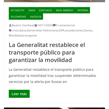
ACTUALITAT
DANA
ESPECIALES
MEDI AMBIENT
PATERNA
SOLIDARIDAD
VALÈNCIA
Beatriz Sambeat
14/11/2024
0 comentarios
crisis
,
dana
,
Generalitat Valenciana
,
GVA
,
inundaciones
,
lluvias
,
Movilidad
,
transporte
La Generalitat restablece el
transporte público para
garantizar la movilidad
La Generalitat restablece el transporte público para
garantizar la movilidad tras suspender determinados
servicios por la alerta por lluvias en
Leer más