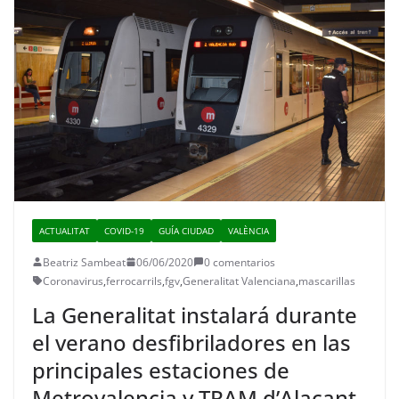
ACTUALITAT
COVID-19
GUÍA CIUDAD
VALÈNCIA
Beatriz Sambeat
06/06/2020
0 comentarios
Coronavirus
,
ferrocarrils
,
fgv
,
Generalitat Valenciana
,
mascarillas
La Generalitat instalará durante
el verano desfibriladores en las
principales estaciones de
Metrovalencia y TRAM d’Alacant