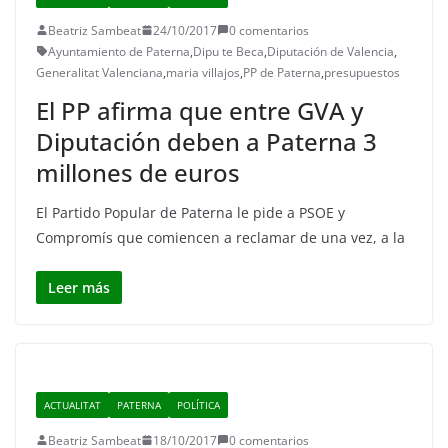
Beatriz Sambeat
24/10/2017
0 comentarios
Ayuntamiento de Paterna
,
Dipu te Beca
,
Diputación de Valencia
,
Generalitat Valenciana
,
maria villajos
,
PP de Paterna
,
presupuestos
El PP afirma que entre GVA y
Diputación deben a Paterna 3
millones de euros
El Partido Popular de Paterna le pide a PSOE y
Compromís que comiencen a reclamar de una vez, a la
Leer más
ACTUALITAT
PATERNA
POLÍTICA
Beatriz Sambeat
18/10/2017
0 comentarios