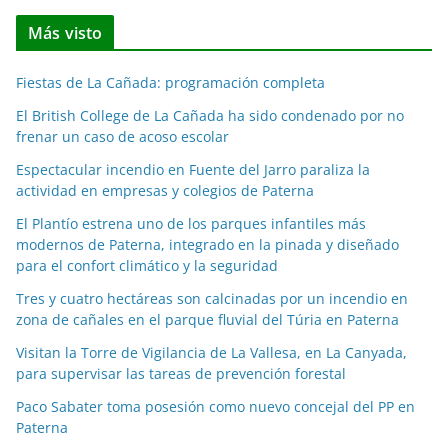
t
Más visto
i
c
Fiestas de La Cañada: programación completa
i
a
El British College de La Cañada ha sido condenado por no
frenar un caso de acoso escolar
s
p
Espectacular incendio en Fuente del Jarro paraliza la
o
actividad en empresas y colegios de Paterna
r
El Plantío estrena uno de los parques infantiles más
m
modernos de Paterna, integrado en la pinada y diseñado
e
para el confort climático y la seguridad
s
Tres y cuatro hectáreas son calcinadas por un incendio en
e
zona de cañales en el parque fluvial del Túria en Paterna
s
Visitan la Torre de Vigilancia de La Vallesa, en La Canyada,
para supervisar las tareas de prevención forestal
Paco Sabater toma posesión como nuevo concejal del PP en
Paterna