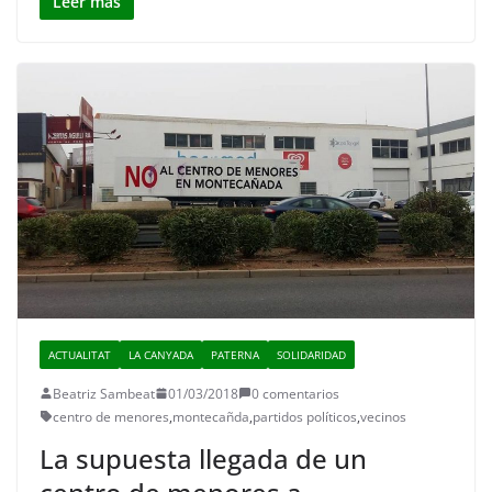
Leer más
ACTUALITAT
LA CANYADA
PATERNA
SOLIDARIDAD
Beatriz Sambeat
01/03/2018
0 comentarios
centro de menores
,
montecañda
,
partidos políticos
,
vecinos
La supuesta llegada de un