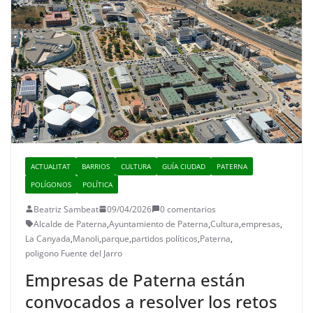
ACTUALITAT
BARRIOS
CULTURA
GUÍA CIUDAD
PATERNA
POLÍGONOS
POLÍTICA
Beatriz Sambeat
09/04/2026
0 comentarios
Alcalde de Paterna
,
Ayuntamiento de Paterna
,
Cultura
,
empresas
,
La Canyada
,
Manoli
,
parque
,
partidos políticos
,
Paterna
,
poligono Fuente del Jarro
Empresas de Paterna están
convocados a resolver los retos