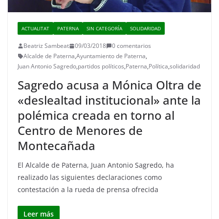
ACTUALITAT
PATERNA
SIN CATEGORÍA
SOLIDARIDAD
Beatriz Sambeat
09/03/2018
0 comentarios
Alcalde de Paterna
,
Ayuntamiento de Paterna
,
Juan Antonio Sagredo
,
partidos políticos
,
Paterna
,
Política
,
solidaridad
Sagredo acusa a Mónica Oltra de
«deslealtad institucional» ante la
polémica creada en torno al
Centro de Menores de
Montecañada
El Alcalde de Paterna, Juan Antonio Sagredo, ha
realizado las siguientes declaraciones como
contestación a la rueda de prensa ofrecida
Leer más