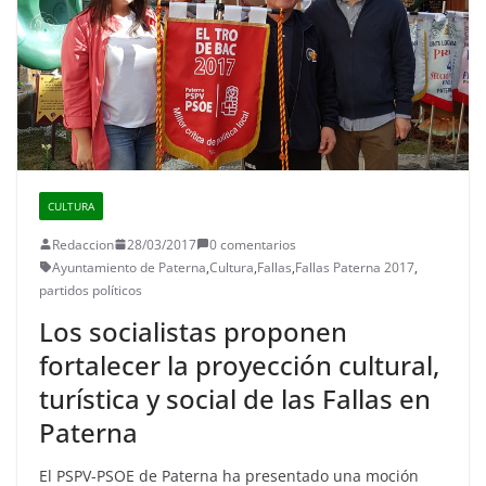
CULTURA
Redaccion
28/03/2017
0 comentarios
Ayuntamiento de Paterna
,
Cultura
,
Fallas
,
Fallas Paterna 2017
,
partidos políticos
Los socialistas proponen
fortalecer la proyección cultural,
turística y social de las Fallas en
Paterna
El PSPV-PSOE de Paterna ha presentado una moción