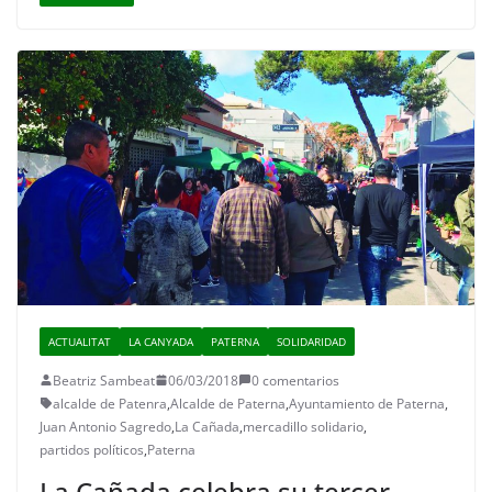
ACTUALITAT
LA CANYADA
PATERNA
SOLIDARIDAD
Beatriz Sambeat
06/03/2018
0 comentarios
alcalde de Patenra
,
Alcalde de Paterna
,
Ayuntamiento de Paterna
,
Juan Antonio Sagredo
,
La Cañada
,
mercadillo solidario
,
partidos políticos
,
Paterna
La Cañada celebra su tercer