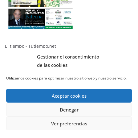
El tiempo - Tutiempo.net
Gestionar el consentimiento
de las cookies
Covid-19
Utilizamos cookies para optimizar nuestro sitio web y nuestro servicio.
Teléfono Coronavirus con síntomas
112
Teléfono Información Coronavirus
Aceptar cookies
900 300 555
Denegar
Datos sobre el Coronavirus
Ver preferencias
Qué es el Coronavirus y recomendaciones sobre cómo actuar
(pdf)