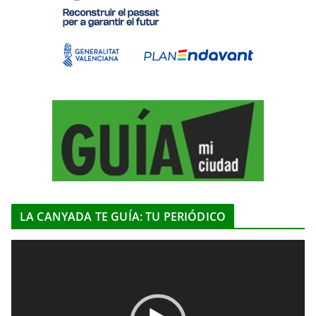
LA CANYADA TE GUÍA: TU PERIÓDICO
R
e
p
r