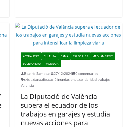
ACTUALITAT
CULTURA
DANA
ESPECIALES
MEDI AMBIENT
SOLIDARIDAD
VALÈNCIA
Beatriz Sambeat
27/12/2024
0 comentarios
crisis
,
dana
,
diputació
,
inundaciones
,
solidaridad
,
trabajos
,
Valencia
’
La Diputació de València
e
supera el ecuador de los
trabajos en garajes y estudia
nuevas acciones para