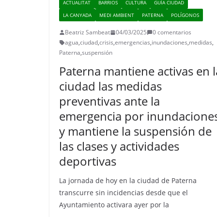
ACTUALITAT
BARRIOS
CULTURA
GUÍA CIUDAD
LA CANYADA
MEDI AMBIENT
PATERNA
POLÍGONOS
Beatriz Sambeat
04/03/2025
0 comentarios
agua
,
ciudad
,
crisis
,
emergencias
,
inundaciones
,
medidas
,
Paterna
,
suspensión
Paterna mantiene activas en l
ciudad las medidas
preventivas ante la
emergencia por inundacione
y mantiene la suspensión de
las clases y actividades
deportivas
La jornada de hoy en la ciudad de Paterna
transcurre sin incidencias desde que el
Ayuntamiento activara ayer por la