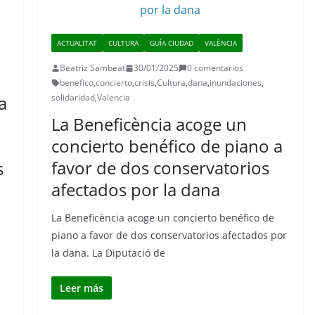
ACTUALITAT
CULTURA
GUÍA CIUDAD
VALÈNCIA
Beatriz Sambeat
30/01/2025
0 comentarios
benefico
,
concierto
,
crisis
,
Cultura
,
dana
,
inundaciones
,
a
solidaridad
,
Valencia
La Beneficència acoge un
concierto benéfico de piano a
favor de dos conservatorios
s
afectados por la dana
La Beneficència acoge un concierto benéfico de
piano a favor de dos conservatorios afectados por
la dana. La Diputació de
Leer más