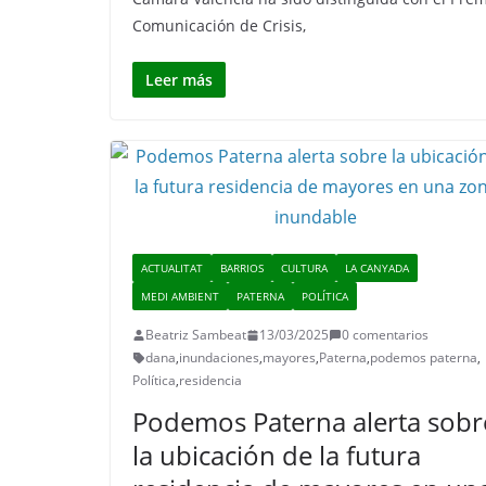
Comunicación de Crisis,
Leer más
ACTUALITAT
BARRIOS
CULTURA
LA CANYADA
MEDI AMBIENT
PATERNA
POLÍTICA
Beatriz Sambeat
13/03/2025
0 comentarios
dana
,
inundaciones
,
mayores
,
Paterna
,
podemos paterna
,
Política
,
residencia
Podemos Paterna alerta sobr
la ubicación de la futura