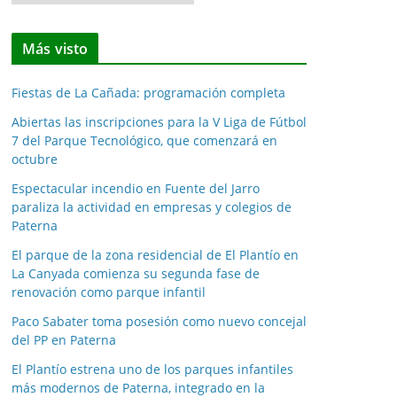
o
t
Más visto
i
c
Fiestas de La Cañada: programación completa
i
a
Abiertas las inscripciones para la V Liga de Fútbol
7 del Parque Tecnológico, que comenzará en
s
octubre
p
o
Espectacular incendio en Fuente del Jarro
paraliza la actividad en empresas y colegios de
r
Paterna
m
e
El parque de la zona residencial de El Plantío en
La Canyada comienza su segunda fase de
s
renovación como parque infantil
e
s
Paco Sabater toma posesión como nuevo concejal
del PP en Paterna
El Plantío estrena uno de los parques infantiles
más modernos de Paterna, integrado en la