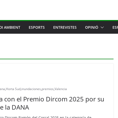
DI AMBIENT
ESPORTS
ENTREVISTES
OPINIÓ
ES
ana
,
Horta Sud
,
inundaciones
,
premios
,
Valencia
a con el Premio Dircom 2025 por su
te la DANA
mio Dircom Ramón del Corral 2025 en la categoría de