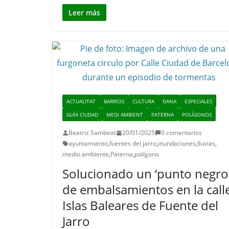
Leer más
ACTUALITAT
BARRIOS
CULTURA
DANA
ESPECIALES
GUÍA CIUDAD
MEDI AMBIENT
PATERNA
POLÍGONOS
Beatriz Sambeat
20/01/2025
0 comentarios
ayuntamiento
,
fuentes del jarro
,
inundaciones
,
lluvias
,
medio ambiente
,
Paterna
,
polígono
Solucionado un ‘punto negro
de embalsamientos en la call
Islas Baleares de Fuente del
Jarro