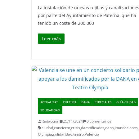
La instalación de nuevas rejillas y canalizacione
por parte del Ayuntamiento de Paterna, que ha
tenido un coste de 200.000
Leer más
ACTUALITAT
CULTURA
DANA
ESPECIALES
GUÍA CIUDAD
SOLIDARIDAD
Redaccion
25/11/2024
0 comentarios
ciudad
,
concierto
,
crisis
,
damnificados
,
dana
,
inundaciones
,
Olympia
,
solidaridad
,
teatro
,
Valencia