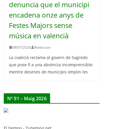
denuncia que el municipi
encadena onze anys de
Festes Majors sense
música en valencià
08/07/2026
Redaccion
La coalició reclama al govern de Sagredo
que pose fi a una absència incomprensible;
mentre desenes de municipis omplin les
Nº 91 – Maig 2026
El tiempo - Tutiempo.net