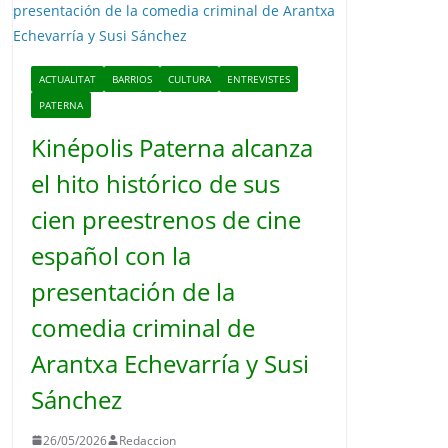
o
ACTUALITAT
BARRIOS
CULTURA
ENTREVISTES
PATERNA
Kinépolis Paterna alcanza
el hito histórico de sus
cien preestrenos de cine
español con la
presentación de la
comedia criminal de
Arantxa Echevarría y Susi
Sánchez
26/05/2026
Redaccion