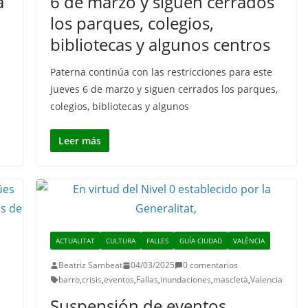
a
6 de marzo y siguen cerrados
los parques, colegios,
bibliotecas y algunos centros
Paterna continúa con las restricciones para este
jueves 6 de marzo y siguen cerrados los parques,
colegios, bibliotecas y algunos
Leer más
ACTUALITAT
CULTURA
FALLES
GUÍA CIUDAD
VALÈNCIA
Beatriz Sambeat
04/03/2025
0 comentarios
barro
,
crisis
,
eventos
,
Fallas
,
inundaciones
,
mascletà
,
Valencia
Suspensión de eventos