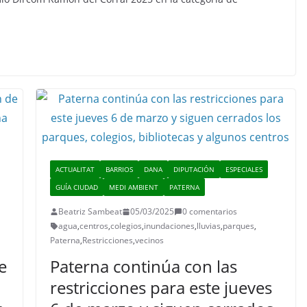
ACTUALITAT
BARRIOS
DANA
DIPUTACIÓN
ESPECIALES
GUÍA CIUDAD
MEDI AMBIENT
PATERNA
Beatriz Sambeat
05/03/2025
0 comentarios
agua
,
centros
,
colegios
,
inundaciones
,
lluvias
,
parques
,
Paterna
,
Restricciones
,
vecinos
e
Paterna continúa con las
restricciones para este jueves