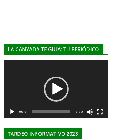
LA CANYADA TE GUÍA: TU PERIÓDICO
R
e
p
r
o
d
u
00:00
00:00
c
t
TARDEO INFORMATIVO 2023
o