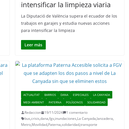
intensificar la limpieza viaria
s
La Diputació de València supera el ecuador de los
trabajos en garajes y estudia nuevas acciones
para intensificar la limpieza
Leer más
ACTUALITAT
BARRIOS
DANA
ESPECIALES
LA CANYADA
MEDI AMBIENT
PATERNA
POLÍGONOS
SOLIDARIDAD
Redaccion
19/11/2024
1 comentario
bus
,
crisis
,
dana
,
fgv
,
inundaciones
,
La Canyada
,
lanzadera
,
Metro
,
Movilidad
,
Paterna
,
solidaridad
,
transporte