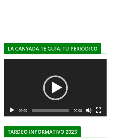
LA CANYADA TE GUÍA: TU PERIÓDICO
R
e
p
r
o
d
u
00:00
00:00
c
t
TARDEO INFORMATIVO 2023
o