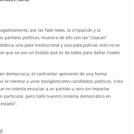
negativamente, por las fake news, la crispación y la
partidos políticos, muestra de ello son las “cloacas”
tica, una pata institucional y una pata policial, esto no es
e que se use un Estado que es de todos para dañar rivales
a en democracia, el confrontar opiniones de una forma
 no se merece a unos
hooligans
como candidatos políticos. Creo
ue no intenta ensuciar a un partido u otro sin importar
n particular, pero todo nuestro sistema democrático en
 estado”.
l?