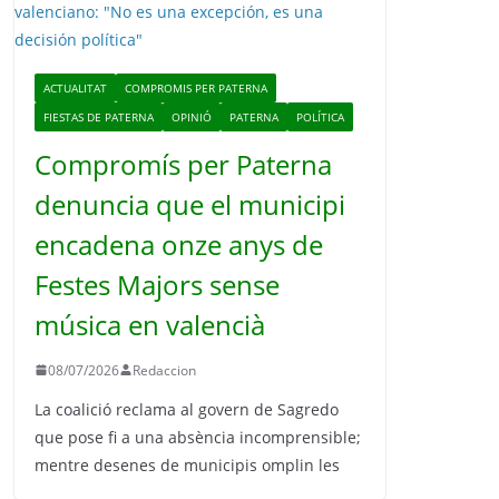
o
ACTUALITAT
COMPROMIS PER PATERNA
FIESTAS DE PATERNA
OPINIÓ
PATERNA
POLÍTICA
Compromís per Paterna
denuncia que el municipi
encadena onze anys de
Festes Majors sense
música en valencià
08/07/2026
Redaccion
La coalició reclama al govern de Sagredo
que pose fi a una absència incomprensible;
mentre desenes de municipis omplin les