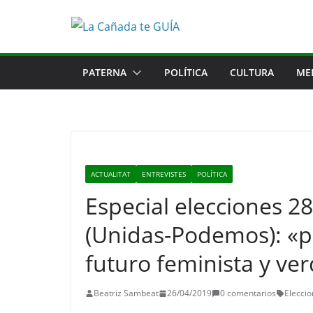
Saltar
al
contenido
PATERNA
POLÍTICA
CULTURA
ME
ACTUALITAT
ENTREVISTES
POLÍTICA
Especial elecciones 2
(Unidas-Podemos): «
futuro feminista y ve
Beatriz Sambeat
26/04/2019
0 comentarios
Elecci