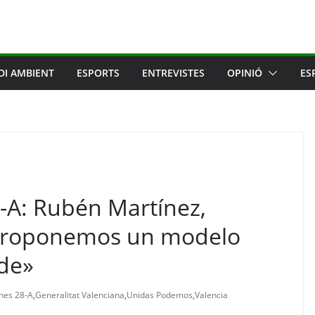
DI AMBIENT
ESPORTS
ENTREVISTES
OPINIÓ
ES
8-A: Rubén Martínez,
proponemos un modelo
rde»
ones 28-A
,
Generalitat Valenciana
,
Unidas Podemos
,
Valencia