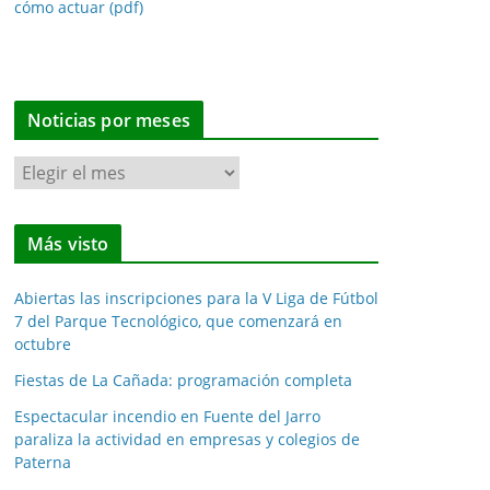
cómo actuar (pdf)
Noticias por meses
N
o
t
Más visto
i
c
Abiertas las inscripciones para la V Liga de Fútbol
i
7 del Parque Tecnológico, que comenzará en
a
octubre
s
Fiestas de La Cañada: programación completa
p
o
Espectacular incendio en Fuente del Jarro
paraliza la actividad en empresas y colegios de
r
Paterna
m