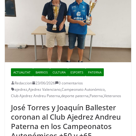
ACTUALITAT
BARRIOS
CULTURA
ESPORTS
PATERNA
Redaccion
23/06/2026
0 comentarios
ajedrez
,
Ajedrez Valenciano
,
Campeonato Autonómico
,
Club Ajedrez Andreu Paterna
,
deporte paterna
,
Paterna
,
Veteranos
José Torres y Joaquín Ballester
coronan al Club Ajedrez Andreu
Paterna en los Campeonatos
Autonómicos +50 y +65