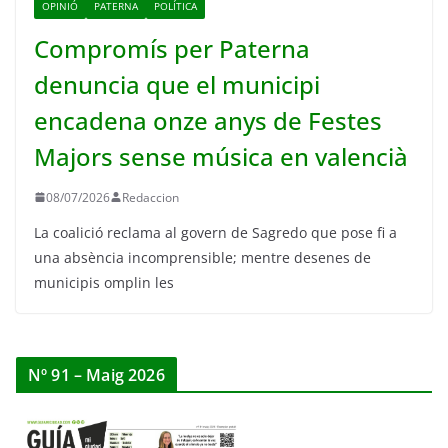
OPINIÓ
PATERNA
POLÍTICA
Compromís per Paterna
denuncia que el municipi
encadena onze anys de Festes
Majors sense música en valencià
08/07/2026
Redaccion
La coalició reclama al govern de Sagredo que pose fi a
una absència incomprensible; mentre desenes de
municipis omplin les
Nº 91 – Maig 2026