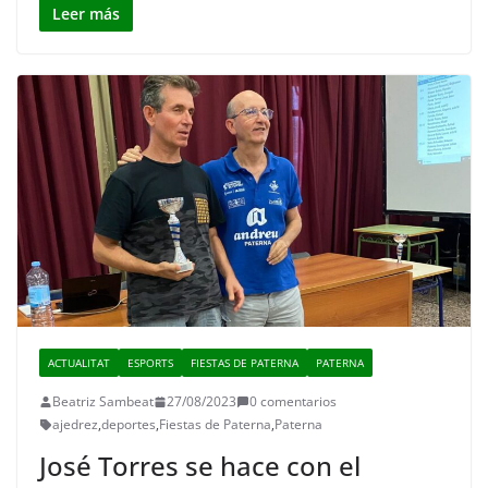
Leer más
ACTUALITAT
ESPORTS
FIESTAS DE PATERNA
PATERNA
Beatriz Sambeat
27/08/2023
0 comentarios
ajedrez
,
deportes
,
Fiestas de Paterna
,
Paterna
José Torres se hace con el