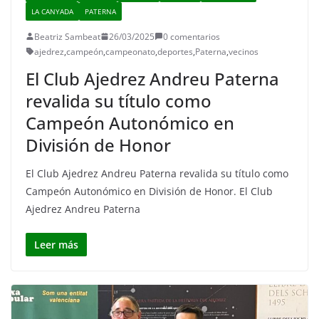
LA CANYADA
PATERNA
Beatriz Sambeat
26/03/2025
0 comentarios
ajedrez
,
campeón
,
campeonato
,
deportes
,
Paterna
,
vecinos
El Club Ajedrez Andreu Paterna
revalida su título como
Campeón Autonómico en
División de Honor
El Club Ajedrez Andreu Paterna revalida su título como
Campeón Autonómico en División de Honor. El Club
Ajedrez Andreu Paterna
Leer más