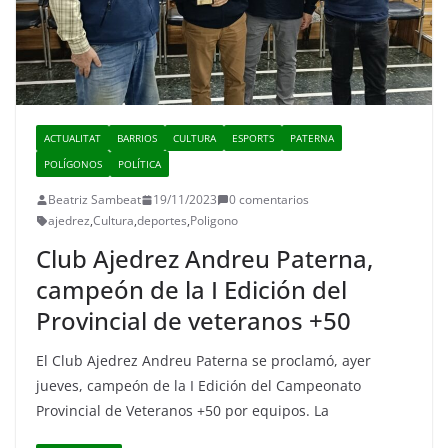
ACTUALITAT
BARRIOS
CULTURA
ESPORTS
PATERNA
POLÍGONOS
POLÍTICA
Beatriz Sambeat
19/11/2023
0 comentarios
ajedrez
,
Cultura
,
deportes
,
Poligono
Club Ajedrez Andreu Paterna,
campeón de la I Edición del
Provincial de veteranos +50
El Club Ajedrez Andreu Paterna se proclamó, ayer
jueves, campeón de la I Edición del Campeonato
Provincial de Veteranos +50 por equipos. La