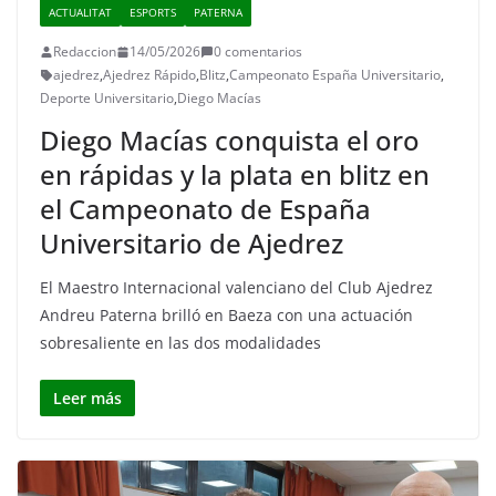
ACTUALITAT
ESPORTS
PATERNA
Redaccion
14/05/2026
0 comentarios
ajedrez
,
Ajedrez Rápido
,
Blitz
,
Campeonato España Universitario
,
Deporte Universitario
,
Diego Macías
Diego Macías conquista el oro
en rápidas y la plata en blitz en
el Campeonato de España
Universitario de Ajedrez
El Maestro Internacional valenciano del Club Ajedrez
Andreu Paterna brilló en Baeza con una actuación
sobresaliente en las dos modalidades
Leer más