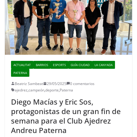
ACTUALITAT
BARRIOS
ESPORTS
GUÍA CIUDAD
LA CANYADA
PATERNA
Beatriz Sambeat
29/05/2025
0 comentarios
ajedrez
,
campeón
,
deporte
,
Paterna
Diego Macías y Eric Sos,
protagonistas de un gran fin de
semana para el Club Ajedrez
Andreu Paterna