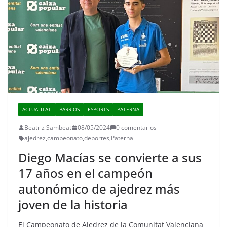
ACTUALITAT
BARRIOS
ESPORTS
PATERNA
Beatriz Sambeat
08/05/2024
0 comentarios
ajedrez
,
campeonato
,
deportes
,
Paterna
Diego Macías se convierte a sus
17 años en el campeón
autonómico de ajedrez más
joven de la historia
El Campeonato de Ajedrez de la Comunitat Valenciana