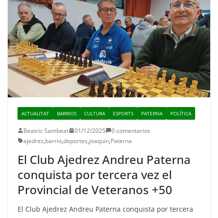
ACTUALITAT
BARRIOS
CULTURA
ESPORTS
PATERNA
POLÍTICA
Beatriz Sambeat
01/12/2025
0 comentarios
ajedrez
,
barrio
,
deportes
,
joaquin
,
Paterna
El Club Ajedrez Andreu Paterna
conquista por tercera vez el
Provincial de Veteranos +50
El Club Ajedrez Andreu Paterna conquista por tercera