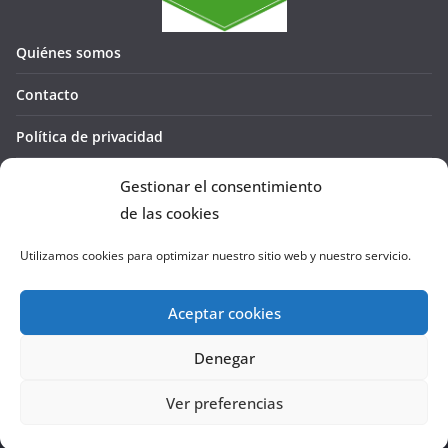
Quiénes somos
Contacto
Política de privacidad
Política de cookies (UE)
Gestionar el consentimiento
de las cookies
Utilizamos cookies para optimizar nuestro sitio web y nuestro servicio.
Aceptar cookies
Denegar
Copyright © 2026
La Cañada te GUÍA
. Todos los derechos
reservados.
Ver preferencias
Tema:
ColorMag
por ThemeGrill. Funciona con
WordPress
.