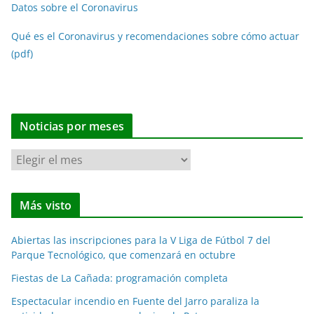
Datos sobre el Coronavirus
Qué es el Coronavirus y recomendaciones sobre cómo actuar
(pdf)
Noticias por meses
N
o
t
Más visto
i
c
Abiertas las inscripciones para la V Liga de Fútbol 7 del
i
Parque Tecnológico, que comenzará en octubre
a
Fiestas de La Cañada: programación completa
s
p
Espectacular incendio en Fuente del Jarro paraliza la