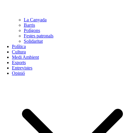
La Canyada
Barris
Polígons
Festes patronals
Solidaritat
Política
Cultura
Medi Ambient
Esports
Entrevistes
Opinió