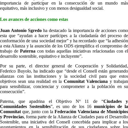
importancia de participar en la consecución de un mundo más
equitativo, más inclusivo y con menos desigualdad social.
Los avances de acciones como estas
Juan Antonio Sgredo
ha destacado la importancia de acciones com
esta que “ayudan a hacer partícipes a la ciudadanía del proceso de
conformación de una sociedad mejor” y ha recordado que “la adhesión
a esta Alianza y la asunción de los ODS ejemplifica el compromiso de
trabajo de
Paterna
con todas aquellas iniciativas relacionadas con el
desarrollo sostenible, equitativo e incluyente”.
Por su parte, el director general de Cooperación y Solidaridad,
Federico Buyolo, ha indicado que “desde el Consell están generando
alianzas con las instituciones y la sociedad civil para que estos
objetivos sean una realidad en la
Comunitat Valenciana
y trabaja
para sensibilizar, concienciar y comprometer a la población en su
consecución”.
Paterna, que apadrina el Objetivo Nº 11 de “
Ciudades 
Comunidades Sostenibles
”, es uno de los 16
municipios de l
Comunitat
que, junto con la
Federación Valenciana de Municipios
y Provincias
, forma parte de la Alianza de Ciudades para el Desarroll
Sostenible, una iniciativa del Consell concebida para implicar a los
ayuntamientos en la sensibilización de sus ciudadanos sobre los