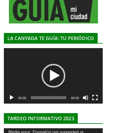
LA CANYADA TE GUÍA: TU PERIÓDICO
R
e
p
r
o
d
u
00:00
00:00
c
t
TARDEO INFORMATIVO 2023
o
r
R
Media error: Format(s) not supported or