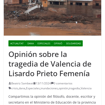
ACTUALITAT
DANA
ESPECIALES
OPINIÓ
SOLIDARIDAD
Opinión sobre la
tragedia de Valencia de
Lisardo Prieto Femenía
Beatriz Sambeat
13/11/2024
0 comentarios
crisis
,
dana
,
Especiales
,
inundaciones
,
opinión
,
tragedia
,
Valencia
Compartimos la opinión del filósofo, docente, escritor y
secretario en el Ministerio de Educación de la provincia