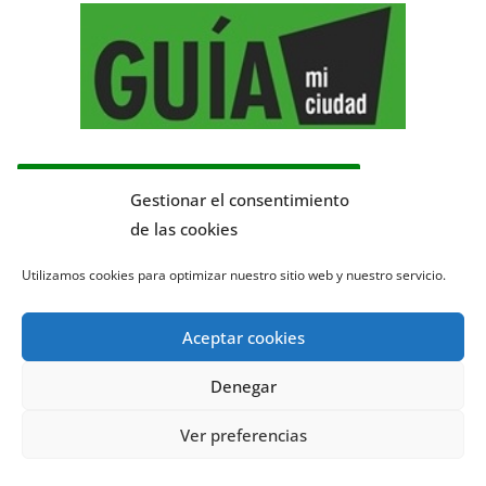
LA CANYADA TE GUÍA: TU PERIÓDICO
Gestionar el consentimiento
de las cookies
R
e
Utilizamos cookies para optimizar nuestro sitio web y nuestro servicio.
p
r
Aceptar cookies
o
d
Denegar
u
c
Ver preferencias
t
00:00
00:00
o