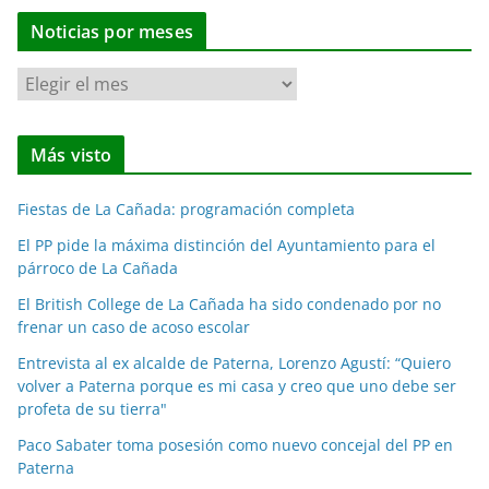
Noticias por meses
N
o
t
Más visto
i
c
Fiestas de La Cañada: programación completa
i
a
El PP pide la máxima distinción del Ayuntamiento para el
párroco de La Cañada
s
p
El British College de La Cañada ha sido condenado por no
o
frenar un caso de acoso escolar
r
Entrevista al ex alcalde de Paterna, Lorenzo Agustí: “Quiero
m
volver a Paterna porque es mi casa y creo que uno debe ser
e
profeta de su tierra"
s
Paco Sabater toma posesión como nuevo concejal del PP en
e
Paterna