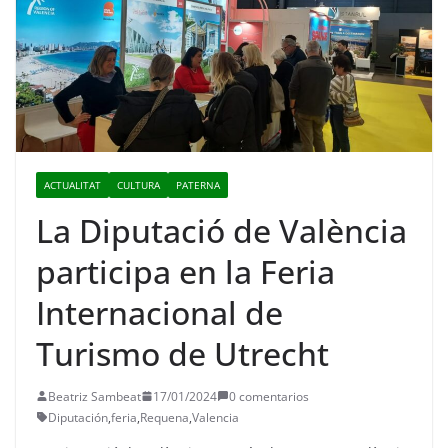
ACTUALITAT
CULTURA
PATERNA
La Diputació de València
participa en la Feria
Internacional de
Turismo de Utrecht
Beatriz Sambeat
17/01/2024
0 comentarios
Diputación
,
feria
,
Requena
,
Valencia