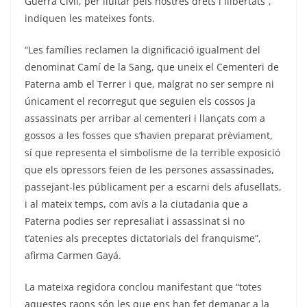
Guerra Civil, per lluitar pels nostres drets i llibertats”,
indiquen les mateixes fonts.
“Les famílies reclamen la dignificació igualment del
denominat Camí de la Sang, que uneix el Cementeri de
Paterna amb el Terrer i que, malgrat no ser sempre ni
únicament el recorregut que seguien els cossos ja
assassinats per arribar al cementeri i llançats com a
gossos a les fosses que s’havien preparat prèviament,
sí que representa el simbolisme de la terrible exposició
que els opressors feien de les persones assassinades,
passejant-les públicament per a escarni dels afusellats,
i al mateix temps, com avís a la ciutadania que a
Paterna podies ser represaliat i assassinat si no
t’atenies als preceptes dictatorials del franquisme”,
afirma Carmen Gayá.
La mateixa regidora conclou manifestant que “totes
aquestes raons són les que ens han fet demanar a la