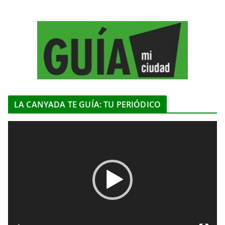
LA CANYADA TE GUÍA: TU PERIÓDICO
R
e
p
r
o
d
u
c