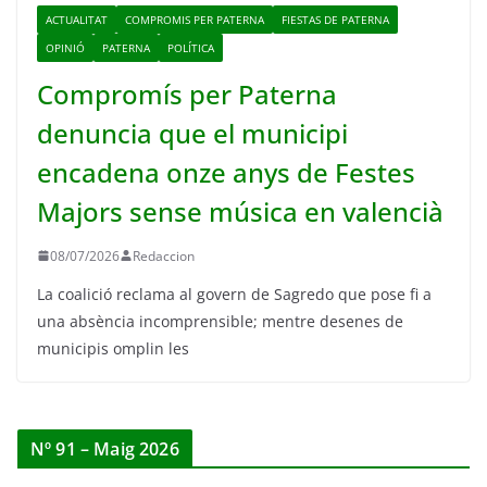
ACTUALITAT
COMPROMIS PER PATERNA
FIESTAS DE PATERNA
OPINIÓ
PATERNA
POLÍTICA
Compromís per Paterna
denuncia que el municipi
encadena onze anys de Festes
Majors sense música en valencià
08/07/2026
Redaccion
La coalició reclama al govern de Sagredo que pose fi a
una absència incomprensible; mentre desenes de
municipis omplin les
Nº 91 – Maig 2026