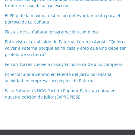
i
frenar un caso de acoso escolar
a
El PP pide la máxima distinción del Ayuntamiento para el
s
párroco de La Cañada
p
o
Fiestas de La Cañada: programación completa
r
Entrevista al ex alcalde de Paterna, Lorenzo Agustí: “Quiero
m
volver a Paterna porque es mi casa y creo que uno debe ser
e
profeta de su tierra"
s
Ferrán Torres vuelve a casa y Foios se rinde a su campeón
e
Espectacular incendio en Fuente del Jarro paraliza la
s
actividad en empresas y colegios de Paterna
Paco Sabater (NNGG Partido Popular Paterna) opina en
nuestra edición de julio: ¡EXPRÓPIESE!