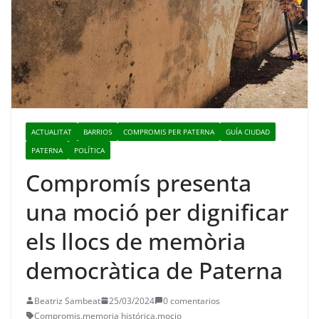
ACTUALITAT
BARRIOS
COMPROMIS PER PATERNA
GUÍA CIUDAD
PATERNA
POLÍTICA
Compromís presenta
una moció per dignificar
els llocs de memòria
democràtica de Paterna
Beatriz Sambeat
25/03/2024
0 comentarios
Compromis
,
memoria histórica
,
mocio