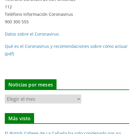
112
Teléfono Información Coronavirus
900 300 555
Datos sobre el Coronavirus
Qué es el Coronavirus y recomendaciones sobre cómo actuar
(pdf)
Noticias por meses
N
o
t
Más visto
i
c
El British College de La Cañada ha sido condenado por no