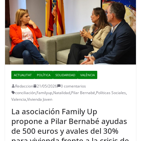
ACTUALITAT
POLÍTICA
SOLIDARIDAD
VALÈNCIA
Redaccion
21/05/2026
0 comentarios
conciliación
,
Familyup
,
Natalidad
,
Pilar Bernabé
,
Políticas Sociales
,
Valencia
,
Vivienda Joven
La asociación Family Up
propone a Pilar Bernabé ayudas
de 500 euros y avales del 30%
para vivienda frente a la crisis de