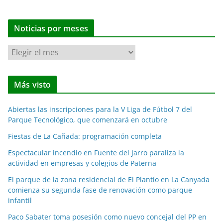
Noticias por meses
N
o
t
Más visto
i
c
Abiertas las inscripciones para la V Liga de Fútbol 7 del
i
Parque Tecnológico, que comenzará en octubre
a
Fiestas de La Cañada: programación completa
s
p
Espectacular incendio en Fuente del Jarro paraliza la
o
actividad en empresas y colegios de Paterna
r
El parque de la zona residencial de El Plantío en La Canyada
m
comienza su segunda fase de renovación como parque
e
infantil
s
Paco Sabater toma posesión como nuevo concejal del PP en