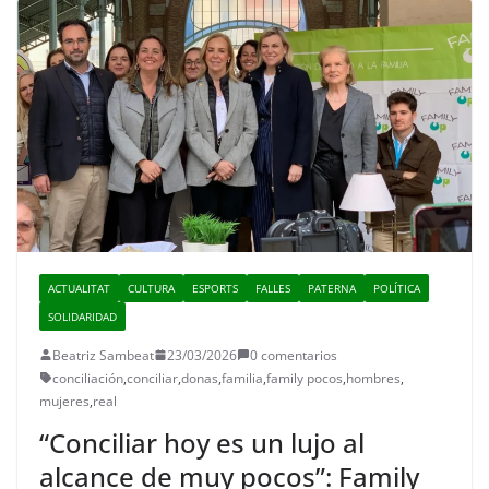
ACTUALITAT
CULTURA
ESPORTS
FALLES
PATERNA
POLÍTICA
SOLIDARIDAD
Beatriz Sambeat
23/03/2026
0 comentarios
conciliación
,
conciliar
,
donas
,
familia
,
family pocos
,
hombres
,
mujeres
,
real
“Conciliar hoy es un lujo al
alcance de muy pocos”: Family