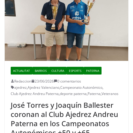
ACTUALITAT
BARRIOS
CULTURA
ESPORTS
PATERNA
Redaccion
23/06/2026
0 comentarios
ajedrez
,
Ajedrez Valenciano
,
Campeonato Autonómico
,
Club Ajedrez Andreu Paterna
,
deporte paterna
,
Paterna
,
Veteranos
José Torres y Joaquín Ballester
coronan al Club Ajedrez Andreu
Paterna en los Campeonatos
Autonómicos +50 y +65