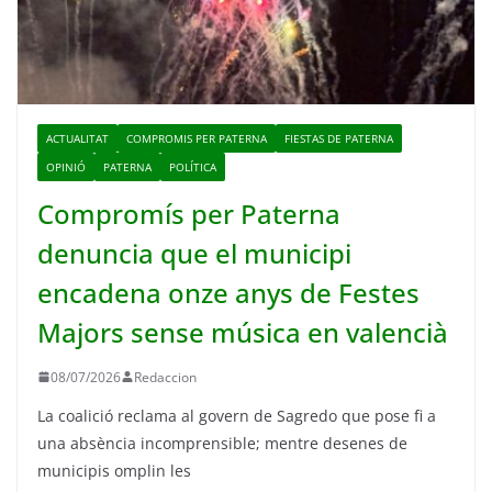
ACTUALITAT
COMPROMIS PER PATERNA
FIESTAS DE PATERNA
OPINIÓ
PATERNA
POLÍTICA
Compromís per Paterna
denuncia que el municipi
encadena onze anys de Festes
Majors sense música en valencià
08/07/2026
Redaccion
La coalició reclama al govern de Sagredo que pose fi a
una absència incomprensible; mentre desenes de
municipis omplin les