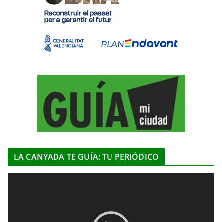
LA CANYADA TE GUÍA: TU PERIÓDICO
R
e
p
r