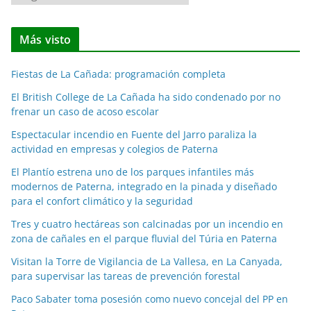
o
t
Más visto
i
c
Fiestas de La Cañada: programación completa
i
a
El British College de La Cañada ha sido condenado por no
frenar un caso de acoso escolar
s
p
Espectacular incendio en Fuente del Jarro paraliza la
o
actividad en empresas y colegios de Paterna
r
El Plantío estrena uno de los parques infantiles más
m
modernos de Paterna, integrado en la pinada y diseñado
e
para el confort climático y la seguridad
s
Tres y cuatro hectáreas son calcinadas por un incendio en
e
zona de cañales en el parque fluvial del Túria en Paterna
s
Visitan la Torre de Vigilancia de La Vallesa, en La Canyada,
para supervisar las tareas de prevención forestal
Paco Sabater toma posesión como nuevo concejal del PP en