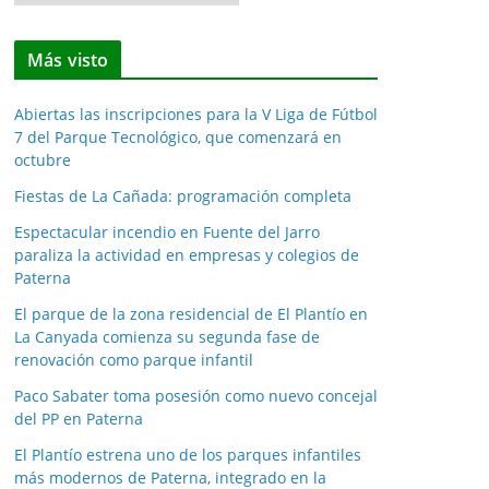
o
t
Más visto
i
c
Abiertas las inscripciones para la V Liga de Fútbol
i
7 del Parque Tecnológico, que comenzará en
a
octubre
s
Fiestas de La Cañada: programación completa
p
o
Espectacular incendio en Fuente del Jarro
paraliza la actividad en empresas y colegios de
r
Paterna
m
e
El parque de la zona residencial de El Plantío en
La Canyada comienza su segunda fase de
s
renovación como parque infantil
e
s
Paco Sabater toma posesión como nuevo concejal
del PP en Paterna
El Plantío estrena uno de los parques infantiles
más modernos de Paterna, integrado en la