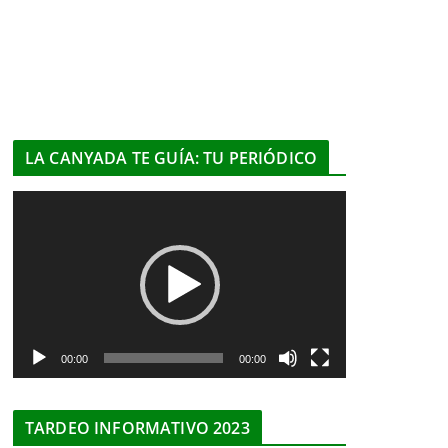
LA CANYADA TE GUÍA: TU PERIÓDICO
R
e
p
r
o
d
u
00:00
00:00
c
t
TARDEO INFORMATIVO 2023
o