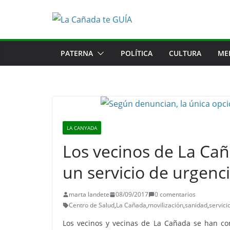
Saltar
al
contenido
PATERNA
POLÍTICA
CULTURA
ME
LA CANYADA
Los vecinos de La Cañ
un servicio de urgenc
marta landete
08/09/2017
0 comentarios
Centro de Salud
,
La Cañada
,
movilización
,
sanidad
,
servici
Los vecinos y vecinas de La Cañada se han co