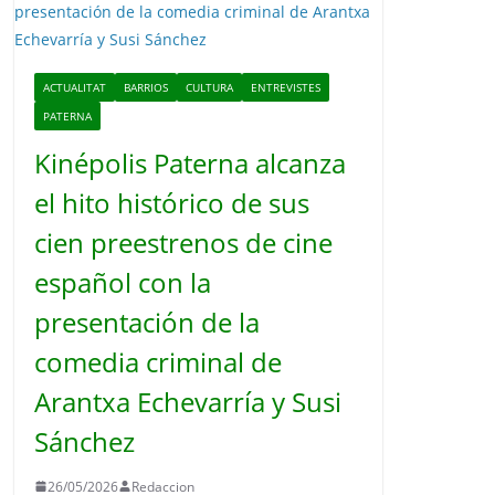
o
ACTUALITAT
BARRIOS
CULTURA
ENTREVISTES
PATERNA
Kinépolis Paterna alcanza
el hito histórico de sus
cien preestrenos de cine
español con la
presentación de la
comedia criminal de
Arantxa Echevarría y Susi
Sánchez
26/05/2026
Redaccion