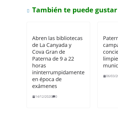
También te puede gustar
Abren las bibliotecas
Pater
de La Canyada y
campa
Cova Gran de
concie
Paterna de 9 a 22
limpie
horas
munic
ininterrumpidamente
06/03/2
en época de
exámenes
14/12/2020
0