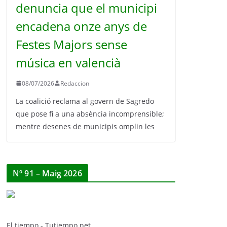
denuncia que el municipi
encadena onze anys de
Festes Majors sense
música en valencià
08/07/2026
Redaccion
La coalició reclama al govern de Sagredo
que pose fi a una absència incomprensible;
mentre desenes de municipis omplin les
Nº 91 – Maig 2026
El tiempo - Tutiempo.net