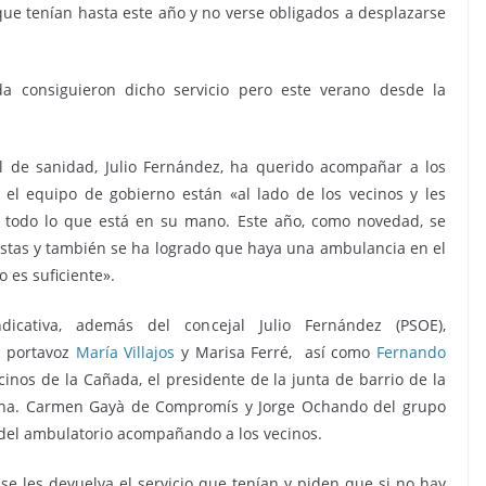
 que tenían hasta este año y no verse obligados a desplazarse
a consiguieron dicho servicio pero este verano desde la
l de sanidad, Julio Fernández, ha querido acompañar a los
l equipo de gobierno están «al lado de los vecinos y les
 todo lo que está en su mano. Este año, como novedad, se
fiestas y también se ha logrado que haya una ambulancia en el
 es suficiente».
icativa, además del concejal Julio Fernández (PSOE),
u portavoz
María Villajos
y Marisa Ferré, así como
Fernando
cinos de la Cañada, el presidente de la junta de barrio de la
erna. Carmen Gayà de Compromís y Jorge Ochando del grupo
del ambulatorio acompañando a los vecinos.
se les devuelva el servicio que tenían y piden que si no hay