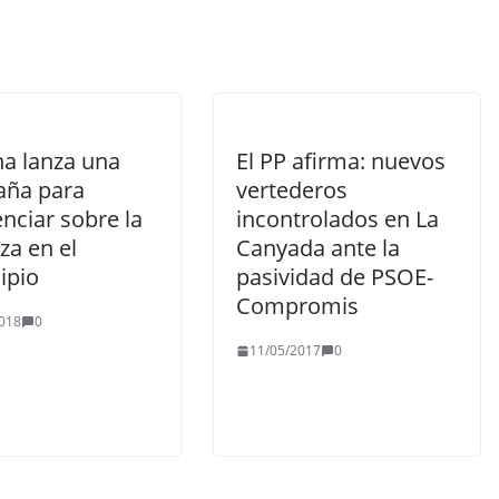
na lanza una
El PP afirma: nuevos
ña para
vertederos
nciar sobre la
incontrolados en La
za en el
Canyada ante la
ipio
pasividad de PSOE-
Compromis
018
0
11/05/2017
0