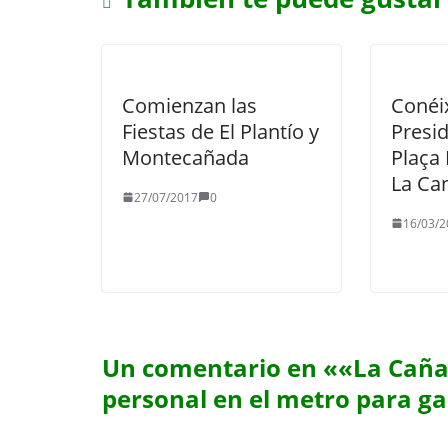
Comienzan las
Conéix
Fiestas de El Plantío y
Presid
Montecañada
Plaça 
La Ca
27/07/2017
0
16/03/2
Un comentario en «
«La Caña
personal en el metro para g