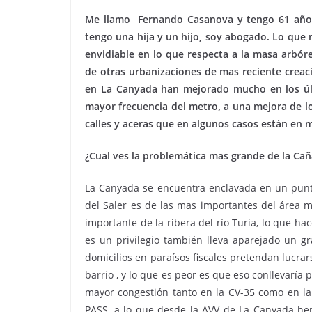
Me llamo Fernando Casanova y tengo 61 años
tengo una hija y un hijo, soy abogado. Lo qu
envidiable en lo que respecta a la masa arbór
de otras urbanizaciones de mas reciente creaci
en La Canyada han mejorado mucho en los úl
mayor frecuencia del metro, a una mejora de lo
calles y aceras que en algunos casos están en 
¿Cual ves la problemática mas grande de la Ca
La Canyada se encuentra enclavada en un punto
del Saler es de las mas importantes del área m
importante de la ribera del río Turia, lo que ha
es un privilegio también lleva aparejado un gr
domicilios en paraísos fiscales pretendan lucra
barrio , y lo que es peor es que eso conllevaría
mayor congestión tanto en la CV-35 como en la 
PASS, a lo que desde la AVV de La Canyada he