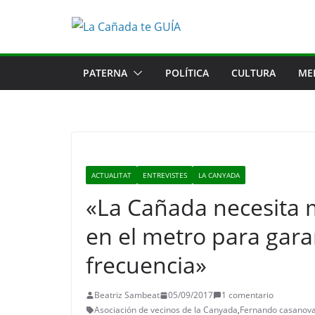
Saltar
al
contenido
PATERNA
POLÍTICA
CULTURA
ME
ACTUALITAT
ENTREVISTES
LA CANYADA
«La Cañada necesita 
en el metro para gar
frecuencia»
Beatriz Sambeat
05/09/2017
1 comentario
Asociación de vecinos de la Canyada
,
Fernando casanov