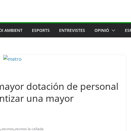
DI AMBIENT
ESPORTS
ENTREVISTES
OPINIÓ
ES
mayor dotación de personal
antizar una mayor
a
,
vecinos
,
vecinos la cañada