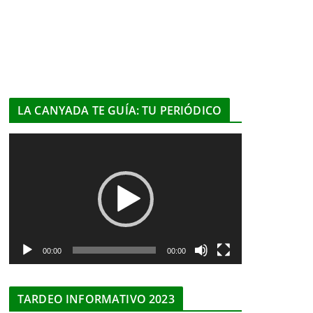
LA CANYADA TE GUÍA: TU PERIÓDICO
R
e
p
r
o
d
u
00:00
00:00
c
t
TARDEO INFORMATIVO 2023
o