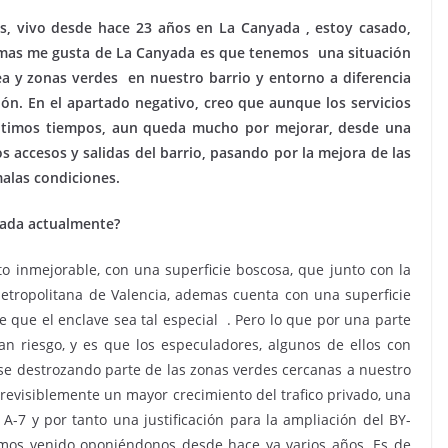
, vivo desde hace 23 años en La Canyada , estoy casado,
e mas me gusta de La Canyada es que tenemos una situación
ea y zonas verdes en nuestro barrio y entorno a diferencia
ón. En el apartado negativo, creo que aunque los servicios
timos tiempos, aun queda mucho por mejorar, desde una
s accesos y salidas del barrio, pasando por la mejora de las
malas condiciones.
ñada actualmente?
 inmejorable, con una superficie boscosa, que junto con la
etropolitana de Valencia, ademas cuenta con una superficie
ce que el enclave sea tal especial . Pero lo que por una parte
an riesgo, y es que los especuladores, algunos de ellos con
rse destrozando parte de las zonas verdes cercanas a nuestro
 previsiblemente un mayor crecimiento del trafico privado, una
A-7 y por tanto una justificación para la ampliación del BY-
mos venido oponiéndonos desde hace ya varios años. Es de