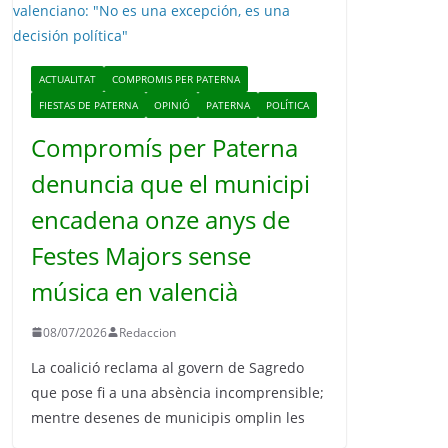
o
ACTUALITAT
COMPROMIS PER PATERNA
FIESTAS DE PATERNA
OPINIÓ
PATERNA
POLÍTICA
Compromís per Paterna
denuncia que el municipi
encadena onze anys de
Festes Majors sense
música en valencià
08/07/2026
Redaccion
La coalició reclama al govern de Sagredo
que pose fi a una absència incomprensible;
mentre desenes de municipis omplin les