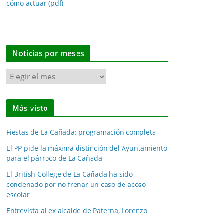
cómo actuar (pdf)
Noticias por meses
N
o
t
Más visto
i
c
Fiestas de La Cañada: programación completa
i
a
El PP pide la máxima distinción del Ayuntamiento
para el párroco de La Cañada
s
p
El British College de La Cañada ha sido
o
condenado por no frenar un caso de acoso
escolar
r
m
Entrevista al ex alcalde de Paterna, Lorenzo