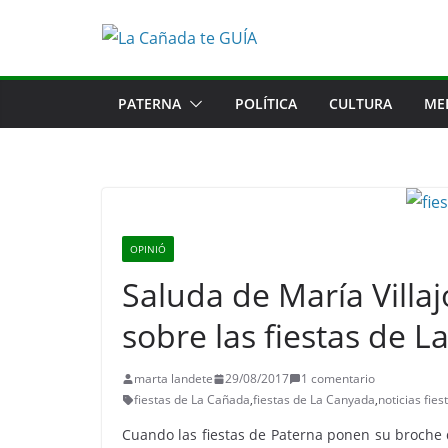
Saltar
al
contenido
PATERNA
POLÍTICA
CULTURA
ME
OPINIÓ
Saluda de María Villaj
sobre las fiestas de 
marta landete
29/08/2017
1 comentario
fiestas de La Cañada
,
fiestas de La Canyada
,
noticias fie
Cuando las fiestas de Paterna ponen su broche d