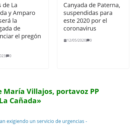
s de La
Canyada de Paterna,
da y Amparo
suspendidas para
será la
este 2020 por el
gada de
coronavirus
nciar el pregón
12/05/2020
0
023
0
 María Villajos, portavoz PP
e La Cañada
»
an exigiendo un servicio de urgencias -