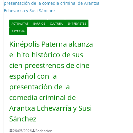
o
ACTUALITAT
BARRIOS
CULTURA
ENTREVISTES
PATERNA
Kinépolis Paterna alcanza
el hito histórico de sus
cien preestrenos de cine
español con la
presentación de la
comedia criminal de
Arantxa Echevarría y Susi
Sánchez
26/05/2026
Redaccion