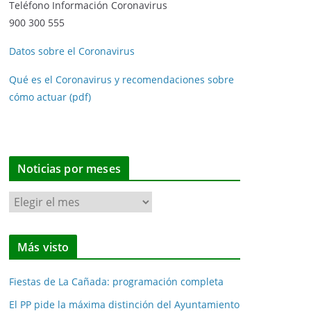
Teléfono Información Coronavirus
900 300 555
Datos sobre el Coronavirus
Qué es el Coronavirus y recomendaciones sobre
cómo actuar (pdf)
Noticias por meses
N
o
t
Más visto
i
c
Fiestas de La Cañada: programación completa
i
a
El PP pide la máxima distinción del Ayuntamiento