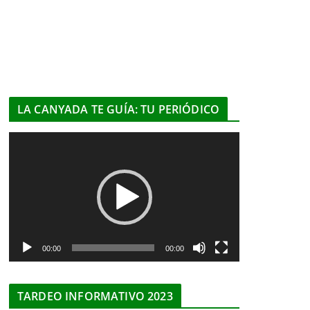
LA CANYADA TE GUÍA: TU PERIÓDICO
R
e
p
r
o
d
u
00:00
00:00
c
t
TARDEO INFORMATIVO 2023
o