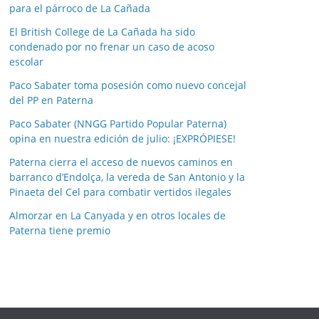
para el párroco de La Cañada
s
p
El British College de La Cañada ha sido
o
condenado por no frenar un caso de acoso
escolar
r
m
Paco Sabater toma posesión como nuevo concejal
e
del PP en Paterna
s
Paco Sabater (NNGG Partido Popular Paterna)
e
opina en nuestra edición de julio: ¡EXPRÓPIESE!
s
Paterna cierra el acceso de nuevos caminos en
barranco d’Endolça, la vereda de San Antonio y la
Pinaeta del Cel para combatir vertidos ilegales
Almorzar en La Canyada y en otros locales de
Paterna tiene premio