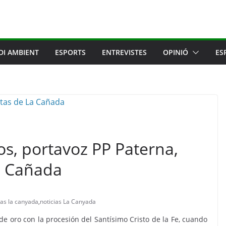
DI AMBIENT
ESPORTS
ENTREVISTES
OPINIÓ
ES
os, portavoz PP Paterna,
La Cañada
stas la canyada
,
noticias La Canyada
e oro con la procesión del Santísimo Cristo de la Fe, cuando