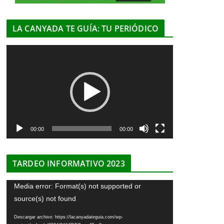
LA CANYADA TE GUÍA: TU PERIÓDICO
R
e
p
r
o
d
u
00:00
00:00
c
t
TARDEO INFORMATIVO 2023
o
r
R
Media error: Format(s) not supported or
d
e
source(s) not found
e
p
v
Descargar archivo: https://lacanyadateguia.com/wp-
r