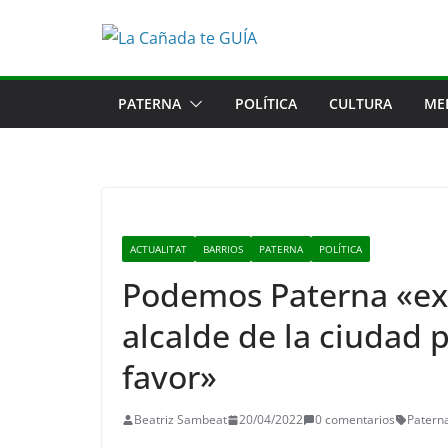
Saltar
al
contenido
PATERNA
POLÍTICA
CULTURA
ME
ACTUALITAT
BARRIOS
PATERNA
POLÍTICA
Podemos Paterna «exi
alcalde de la ciudad 
favor»
Beatriz Sambeat
20/04/2022
0 comentarios
Patern