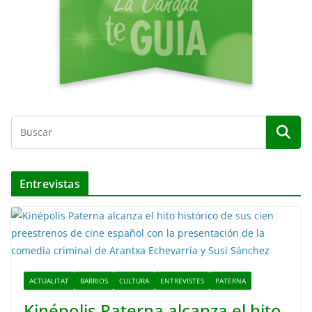
o
Entrevistas
ACTUALITAT
BARRIOS
CULTURA
ENTREVISTES
PATERNA
Kinépolis Paterna alcanza el hito