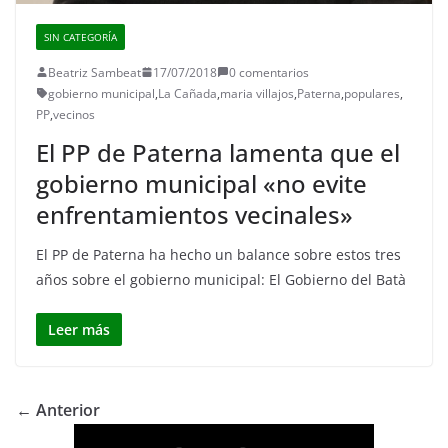
SIN CATEGORÍA
Beatriz Sambeat
17/07/2018
0 comentarios
gobierno municipal
,
La Cañada
,
maria villajos
,
Paterna
,
populares
,
PP
,
vecinos
El PP de Paterna lamenta que el
gobierno municipal «no evite
enfrentamientos vecinales»
El PP de Paterna ha hecho un balance sobre estos tres
años sobre el gobierno municipal: El Gobierno del Batà
Leer más
← Anterior