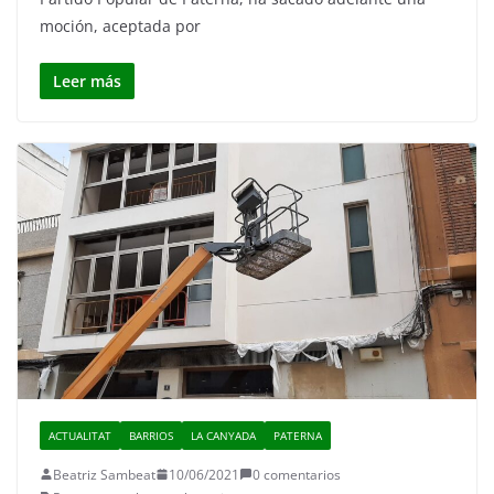
moción, aceptada por
Leer más
ACTUALITAT
BARRIOS
LA CANYADA
PATERNA
Beatriz Sambeat
10/06/2021
0 comentarios