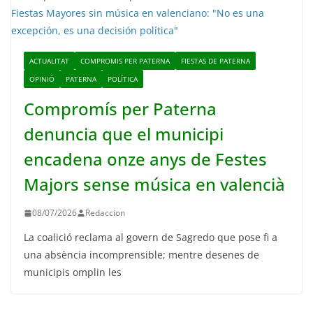
ACTUALITAT
COMPROMIS PER PATERNA
FIESTAS DE PATERNA
OPINIÓ
PATERNA
POLÍTICA
Compromís per Paterna
denuncia que el municipi
encadena onze anys de Festes
Majors sense música en valencià
08/07/2026
Redaccion
La coalició reclama al govern de Sagredo que pose fi a
una absència incomprensible; mentre desenes de
municipis omplin les