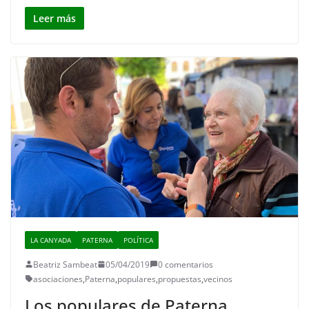
Leer más
LA CANYADA
PATERNA
POLÍTICA
Beatriz Sambeat
05/04/2019
0 comentarios
asociaciones
,
Paterna
,
populares
,
propuestas
,
vecinos
Los populares de Paterna