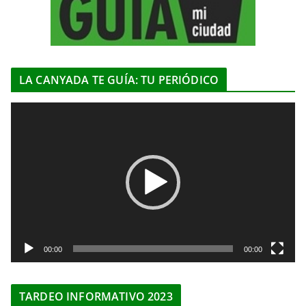
LA CANYADA TE GUÍA: TU PERIÓDICO
R
e
p
r
o
d
u
c
t
00:00
00:00
o
r
TARDEO INFORMATIVO 2023
d