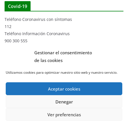
Covid-19
Teléfono Coronavirus con síntomas
112
Teléfono Información Coronavirus
900 300 555
Datos sobre el Coronavirus
Gestionar el consentimiento
de las cookies
Qué es el Coronavirus y recomendaciones sobre cómo actuar
(pdf)
Utilizamos cookies para optimizar nuestro sitio web y nuestro servicio.
Aceptar cookies
Noticias por meses
Denegar
N
Ver preferencias
o
t