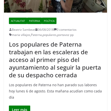
ACTUALITAT
PATERNA
POLÍTICA
Beatriz Sambeat
06/08/2018
0 comentarios
maria villajos
,
Paterna
,
populares
,
portavoz pp
Los populares de Paterna
trabajan en las escaleras de
acceso al primer piso del
ayuntamiento al seguir la puerta
de su despacho cerrada
Los populares de Paterna no han parado sus labores
hoy lunes 6 de agosto. Esta mañana acudían como cada
día
Leer más