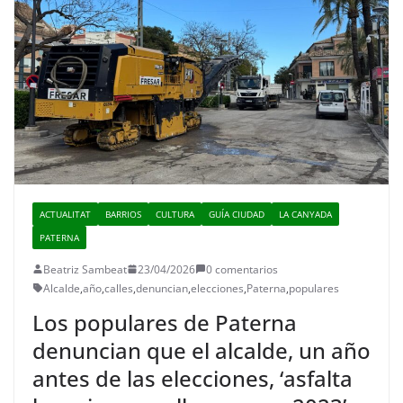
ACTUALITAT
BARRIOS
CULTURA
GUÍA CIUDAD
LA CANYADA
PATERNA
Beatriz Sambeat
23/04/2026
0 comentarios
Alcalde
,
año
,
calles
,
denuncian
,
elecciones
,
Paterna
,
populares
Los populares de Paterna
denuncian que el alcalde, un año
antes de las elecciones, ‘asfalta