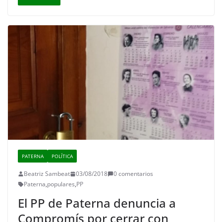
PATERNA
POLÍTICA
Beatriz Sambeat
03/08/2018
0 comentarios
Paterna
,
populares
,
PP
El PP de Paterna denuncia a
Compromís por cerrar con