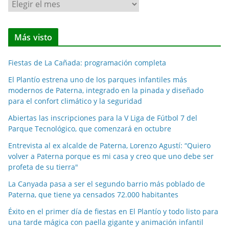
N
o
t
Más visto
i
c
Fiestas de La Cañada: programación completa
i
a
El Plantío estrena uno de los parques infantiles más
modernos de Paterna, integrado en la pinada y diseñado
s
para el confort climático y la seguridad
p
o
Abiertas las inscripciones para la V Liga de Fútbol 7 del
Parque Tecnológico, que comenzará en octubre
r
m
Entrevista al ex alcalde de Paterna, Lorenzo Agustí: “Quiero
e
volver a Paterna porque es mi casa y creo que uno debe ser
profeta de su tierra"
s
e
La Canyada pasa a ser el segundo barrio más poblado de
s
Paterna, que tiene ya censados 72.000 habitantes
Éxito en el primer día de fiestas en El Plantío y todo listo para
una tarde mágica con paella gigante y animación infantil