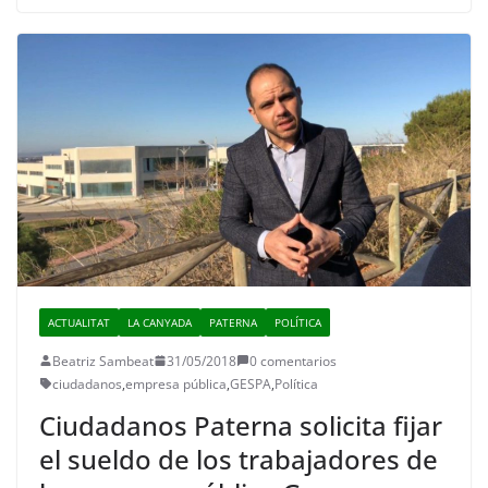
ACTUALITAT
LA CANYADA
PATERNA
POLÍTICA
Beatriz Sambeat
31/05/2018
0 comentarios
ciudadanos
,
empresa pública
,
GESPA
,
Política
Ciudadanos Paterna solicita fijar
el sueldo de los trabajadores de