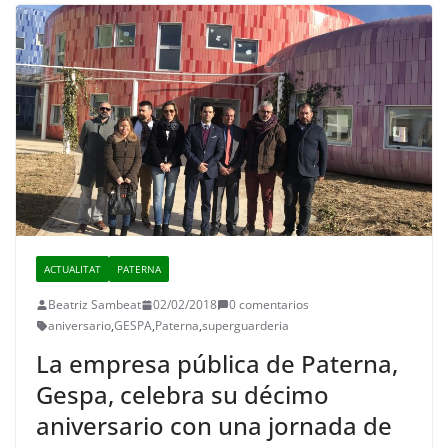
ACTUALITAT
PATERNA
Beatriz Sambeat
02/02/2018
0 comentarios
aniversario
,
GESPA
,
Paterna
,
superguarderia
La empresa pública de Paterna,
Gespa, celebra su décimo
aniversario con una jornada de