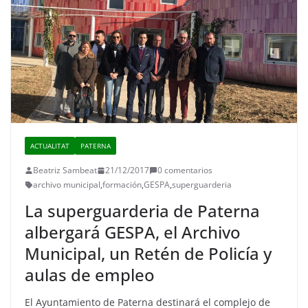
ACTUALITAT
PATERNA
Beatriz Sambeat
21/12/2017
0 comentarios
archivo municipal
,
formación
,
GESPA
,
superguarderia
La superguarderia de Paterna
albergará GESPA, el Archivo
Municipal, un Retén de Policía y
aulas de empleo
El Ayuntamiento de Paterna destinará el complejo de