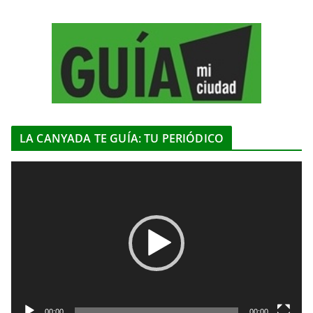
LA CANYADA TE GUÍA: TU PERIÓDICO
R
e
p
r
o
d
u
c
t
00:00
00:00