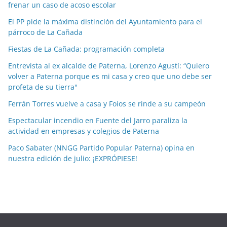
frenar un caso de acoso escolar
a
El PP pide la máxima distinción del Ayuntamiento para el
s
párroco de La Cañada
p
o
Fiestas de La Cañada: programación completa
r
Entrevista al ex alcalde de Paterna, Lorenzo Agustí: “Quiero
m
volver a Paterna porque es mi casa y creo que uno debe ser
e
profeta de su tierra"
s
Ferrán Torres vuelve a casa y Foios se rinde a su campeón
e
Espectacular incendio en Fuente del Jarro paraliza la
s
actividad en empresas y colegios de Paterna
Paco Sabater (NNGG Partido Popular Paterna) opina en
nuestra edición de julio: ¡EXPRÓPIESE!