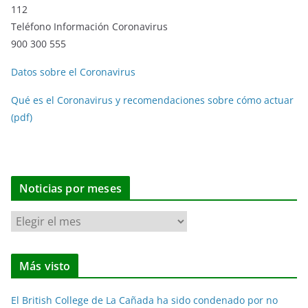
112
Teléfono Información Coronavirus
900 300 555
Datos sobre el Coronavirus
Qué es el Coronavirus y recomendaciones sobre cómo actuar
(pdf)
Noticias por meses
N
o
t
Más visto
i
c
El British College de La Cañada ha sido condenado por no
i