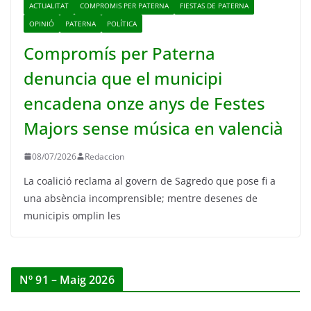
ACTUALITAT
COMPROMIS PER PATERNA
FIESTAS DE PATERNA
OPINIÓ
PATERNA
POLÍTICA
Compromís per Paterna
denuncia que el municipi
encadena onze anys de Festes
Majors sense música en valencià
08/07/2026
Redaccion
La coalició reclama al govern de Sagredo que pose fi a
una absència incomprensible; mentre desenes de
municipis omplin les
Nº 91 – Maig 2026