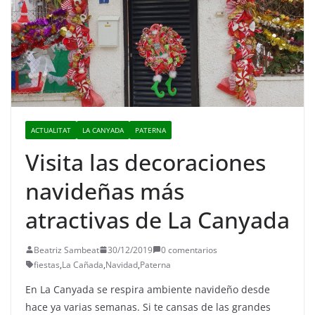
ACTUALITAT
LA CANYADA
PATERNA
Visita las decoraciones
navideñas más
atractivas de La Canyada
Beatriz Sambeat
30/12/2019
0 comentarios
fiestas
,
La Cañada
,
Navidad
,
Paterna
En La Canyada se respira ambiente navideño desde
hace ya varias semanas. Si te cansas de las grandes