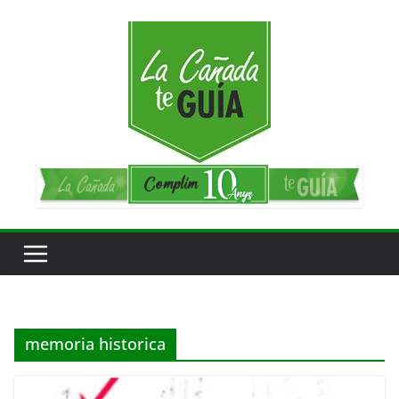
Saltar
al
contenido
memoria historica