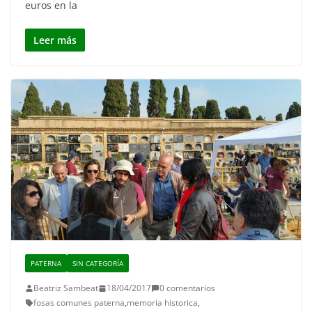
euros en la
Leer más
PATERNA
SIN CATEGORÍA
Beatriz Sambeat
18/04/2017
0 comentarios
fosas comunes paterna
,
memoria historica
,