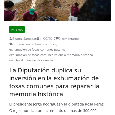
PATERNA
Beatriz Sambeat
11/07/2017
0 comentarios
exhumación de fosas comunes
,
exhumación de fosas comunes paterna
,
exhumación de fosas comunes valencia
,
memoria historica
,
noticias diputacion de valencia
La Diputación duplica su
inversión en la exhumación de
fosas comunes para reparar la
memoria histórica
El presidente Jorge Rodríguez y la diputada Rosa Pérez
Garijo anuncian un incremento de más de 300.000