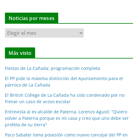
Noticias por meses
N
o
t
Más visto
i
c
Fiestas de La Cañada: programación completa
i
a
El PP pide la máxima distinción del Ayuntamiento para el
párroco de La Cañada
s
p
El British College de La Cañada ha sido condenado por no
o
frenar un caso de acoso escolar
r
Entrevista al ex alcalde de Paterna, Lorenzo Agustí: “Quiero
m
volver a Paterna porque es mi casa y creo que uno debe ser
e
profeta de su tierra"
s
Paco Sabater toma posesión como nuevo concejal del PP en