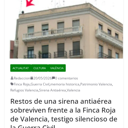
ACTUALITAT
CULTURA
VALÈNCIA
Redaccion
20/05/2026
0 comentarios
Finca Roja
,
Guerra Civil
,
memoria historica
,
Patrimonio Valencia
,
Refugios Valencia
,
Sirena Antiaérea
,
Valencia
Restos de una sirena antiaérea
sobreviven frente a la Finca Roja
de Valencia, testigo silencioso de
la Guerra Civil