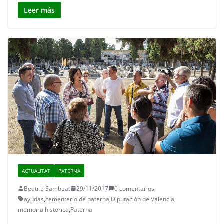
Leer más
ACTUALITAT
PATERNA
Beatriz Sambeat
29/11/2017
0 comentarios
ayudas
,
cementerio de paterna
,
Diputación de Valencia
,
memoria historica
,
Paterna