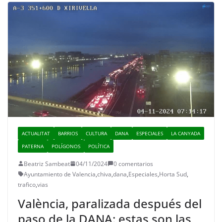
ACTUALITAT
BARRIOS
CULTURA
DANA
ESPECIALES
LA CANYADA
PATERNA
POLÍGONOS
POLÍTICA
Beatriz Sambeat
04/11/2024
0 comentarios
Ayuntamiento de Valencia
,
chiva
,
dana
,
Especiales
,
Horta Sud
,
trafico
,
vias
València, paralizada después del
paso de la DANA: estas son las