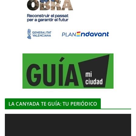
LA CANYADA TE GUÍA: TU PERIÓDICO
R
e
p