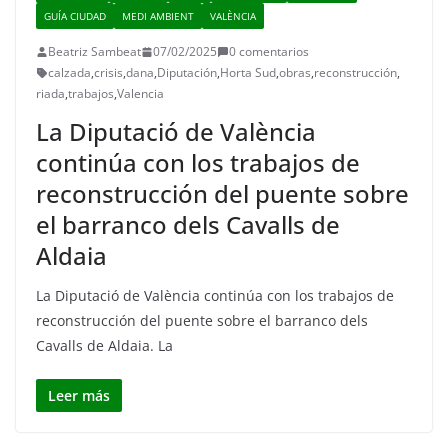
GUÍA CIUDAD
MEDI AMBIENT
VALÈNCIA
Beatriz Sambeat
07/02/2025
0 comentarios
calzada
,
crisis
,
dana
,
Diputación
,
Horta Sud
,
obras
,
reconstrucción
,
riada
,
trabajos
,
Valencia
La Diputació de València
continúa con los trabajos de
reconstrucción del puente sobre
el barranco dels Cavalls de
Aldaia
La Diputació de València continúa con los trabajos de
reconstrucción del puente sobre el barranco dels
Cavalls de Aldaia. La
Leer más