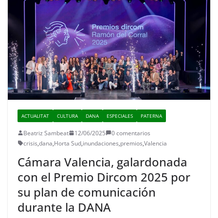
ACTUALITAT
CULTURA
DANA
ESPECIALES
PATERNA
Beatriz Sambeat
12/06/2025
0 comentarios
crisis
,
dana
,
Horta Sud
,
inundaciones
,
premios
,
Valencia
Cámara Valencia, galardonada
con el Premio Dircom 2025 por
su plan de comunicación
durante la DANA