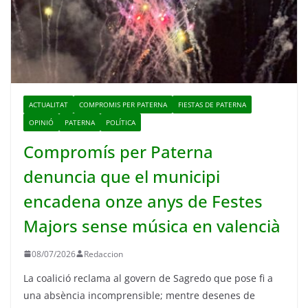
ACTUALITAT
COMPROMIS PER PATERNA
FIESTAS DE PATERNA
OPINIÓ
PATERNA
POLÍTICA
Compromís per Paterna
denuncia que el municipi
encadena onze anys de Festes
Majors sense música en valencià
08/07/2026
Redaccion
La coalició reclama al govern de Sagredo que pose fi a
una absència incomprensible; mentre desenes de