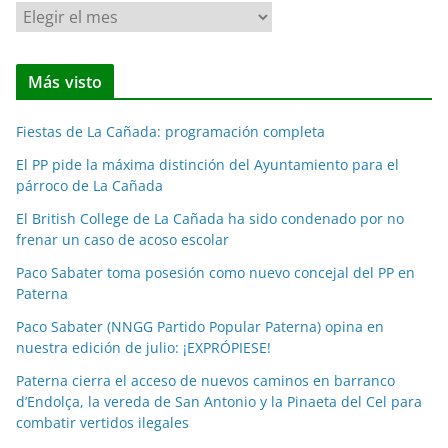
N
o
t
Más visto
i
c
Fiestas de La Cañada: programación completa
i
a
El PP pide la máxima distinción del Ayuntamiento para el
párroco de La Cañada
s
p
El British College de La Cañada ha sido condenado por no
o
frenar un caso de acoso escolar
r
Paco Sabater toma posesión como nuevo concejal del PP en
m
Paterna
e
Paco Sabater (NNGG Partido Popular Paterna) opina en
s
nuestra edición de julio: ¡EXPRÓPIESE!
e
Paterna cierra el acceso de nuevos caminos en barranco
s
d’Endolça, la vereda de San Antonio y la Pinaeta del Cel para
combatir vertidos ilegales