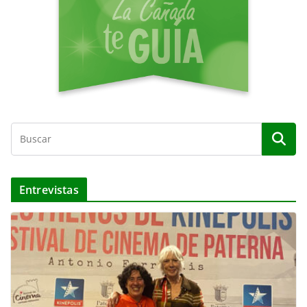
o
Entrevistas