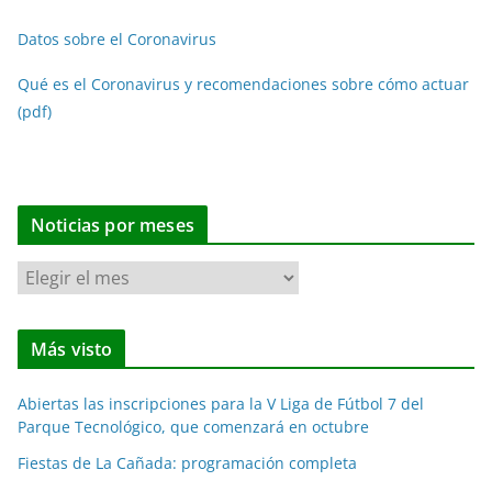
Datos sobre el Coronavirus
Qué es el Coronavirus y recomendaciones sobre cómo actuar
(pdf)
Noticias por meses
N
o
t
Más visto
i
c
Abiertas las inscripciones para la V Liga de Fútbol 7 del
i
Parque Tecnológico, que comenzará en octubre
a
Fiestas de La Cañada: programación completa
s